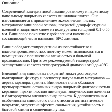
Описание
Современной альтернативой ламинированному и паркетному
напольному покрытию является виниловая плитка. Она
изготавливается с применением экологически чистых
материалов: виниловой основы, покрытой декор-фактурной
пленкой и защитным слоем из полиуретана толщиной 0,1-0,55
мм. Виниловое покрытие с добавлением каменной
составляющей часто называют SPC-ламинат.
Винил обладает стопроцентной износостойкостью и
влагонепроницаемостью, поэтому может использоваться в
помещениях с повышенной влажностью и большой
проходимостью. При этом рекомендуемой температурой
эксплуатации является температурный диапазон от 0 до 40°С.
Внешний вид виниловых покрытий может достоверно
имитировать фактуру и расцветку натуральных материалов —
дерева, мрамора, гранита. Виниловые полы обладают
преимуществами остальных видов покрытий: долговечностью
керамики, практичностью линолеума, модульностью ламината
и благородством внешнего вида паркета. К дополнительным
особенностям винилового пола относятся антистатическое
покрытие, отсутствие эффекта скольжения, устойчивость к
бытовой химии и солнечным лучам.