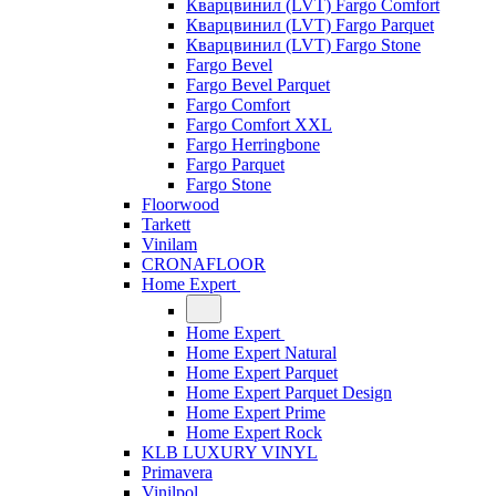
Кварцвинил (LVT) Fargo Comfort
Кварцвинил (LVT) Fargo Parquet
Кварцвинил (LVT) Fargo Stone
Fargo Bevel
Fargo Bevel Parquet
Fargo Comfort
Fargo Comfort XXL
Fargo Herringbone
Fargo Parquet
Fargo Stone
Floorwood
Tarkett
Vinilam
CRONAFLOOR
Home Expert
Home Expert
Home Expert Natural
Home Expert Parquet
Home Expert Parquet Design
Home Expert Prime
Home Expert Rock
KLB LUXURY VINYL
Primavera
Vinilpol