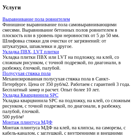
Услуги
Выравнивание пола ровнителем
Финишное выравнивание пола самовыравнивающими
смесями. Выравнивание бетонных полов ровнителем в
плоскость или в уровень при неровностях от 5 до 50 мм.
Шлифовка стяжки для очистки от загрязнений: от
штукатурки, шпаклевки и другое.
Укладка ПВХ, LVT плитки
Укладка плитки ПВХ или LVT на подложку, на клей, со
сложным рисунком, с точной подрезкой, по диагонали, в
разбежку, ёлочкой, палубой.
Полусухая стяжка пола
Механизированная полусухая стяжка пола в Санкт-
Петербурге. Цена от 350 руб/м2. Работаем с гарантией 3 года.
Бесплатный замер и расчет. Опыт более 10 лет.
Укладка Кварцвинила SPC
Укладка кварцвинила SPC на подложку, на клей, со сложным
рисунком, с точной подрезкой, по диагонали, в разбежку,
палубой, ёлочкой.
500 руб/
м²
Монтаж плинтуса МДФ
Монтаж плинтуса МДФ на клей, на клипсы, на саморезы, с
кабель-каналом, с заглушкой, с внутренними и внешними