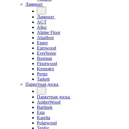
Ламинат
Ламинат
AGT
Alloc
Alpine Floor
Alsafloor
Egger
Eurowood
EverSense
floorpan
Floorwood
Kronotex
Pergo
Tarkett
Паркетная доска
Паркетная доска
AmberWood
Barlinek
Esta
Karelia
Polarwood
Tenfor