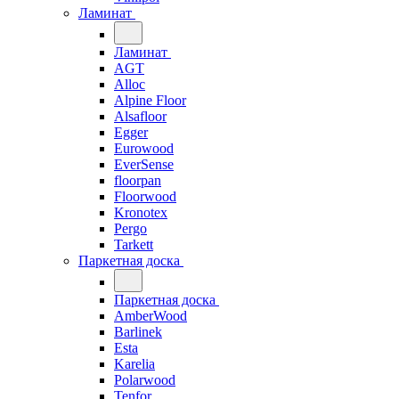
Ламинат
Ламинат
AGT
Alloc
Alpine Floor
Alsafloor
Egger
Eurowood
EverSense
floorpan
Floorwood
Kronotex
Pergo
Tarkett
Паркетная доска
Паркетная доска
AmberWood
Barlinek
Esta
Karelia
Polarwood
Tenfor