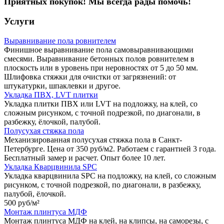
Приятных покупок! Мы всегда рады помочь!
Услуги
Выравнивание пола ровнителем
Финишное выравнивание пола самовыравнивающими
смесями. Выравнивание бетонных полов ровнителем в
плоскость или в уровень при неровностях от 5 до 50 мм.
Шлифовка стяжки для очистки от загрязнений: от
штукатурки, шпаклевки и другое.
Укладка ПВХ, LVT плитки
Укладка плитки ПВХ или LVT на подложку, на клей, со
сложным рисунком, с точной подрезкой, по диагонали, в
разбежку, ёлочкой, палубой.
Полусухая стяжка пола
Механизированная полусухая стяжка пола в Санкт-
Петербурге. Цена от 350 руб/м2. Работаем с гарантией 3 года.
Бесплатный замер и расчет. Опыт более 10 лет.
Укладка Кварцвинила SPC
Укладка кварцвинила SPC на подложку, на клей, со сложным
рисунком, с точной подрезкой, по диагонали, в разбежку,
палубой, ёлочкой.
500 руб/
м²
Монтаж плинтуса МДФ
Монтаж плинтуса МДФ на клей, на клипсы, на саморезы, с