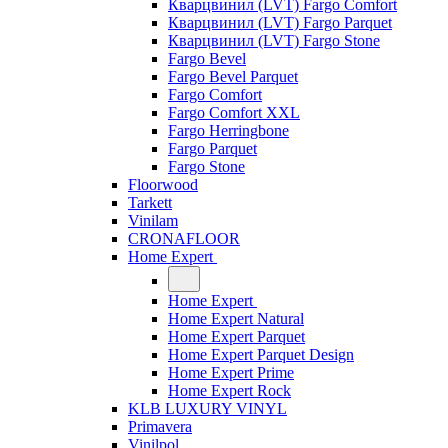
Кварцвинил (LVT) Fargo Comfort
Кварцвинил (LVT) Fargo Parquet
Кварцвинил (LVT) Fargo Stone
Fargo Bevel
Fargo Bevel Parquet
Fargo Comfort
Fargo Comfort XXL
Fargo Herringbone
Fargo Parquet
Fargo Stone
Floorwood
Tarkett
Vinilam
CRONAFLOOR
Home Expert
Home Expert
Home Expert Natural
Home Expert Parquet
Home Expert Parquet Design
Home Expert Prime
Home Expert Rock
KLB LUXURY VINYL
Primavera
Vinilpol