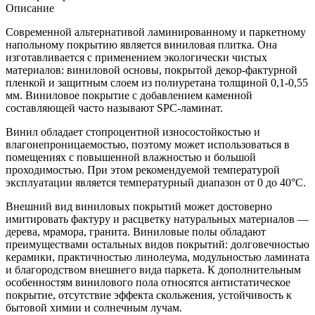
Описание
Современной альтернативой ламинированному и паркетному
напольному покрытию является виниловая плитка. Она
изготавливается с применением экологически чистых
материалов: виниловой основы, покрытой декор-фактурной
пленкой и защитным слоем из полиуретана толщиной 0,1-0,55
мм. Виниловое покрытие с добавлением каменной
составляющей часто называют SPC-ламинат.
Винил обладает стопроцентной износостойкостью и
влагонепроницаемостью, поэтому может использоваться в
помещениях с повышенной влажностью и большой
проходимостью. При этом рекомендуемой температурой
эксплуатации является температурный диапазон от 0 до 40°С.
Внешний вид виниловых покрытий может достоверно
имитировать фактуру и расцветку натуральных материалов —
дерева, мрамора, гранита. Виниловые полы обладают
преимуществами остальных видов покрытий: долговечностью
керамики, практичностью линолеума, модульностью ламината
и благородством внешнего вида паркета. К дополнительным
особенностям винилового пола относятся антистатическое
покрытие, отсутствие эффекта скольжения, устойчивость к
бытовой химии и солнечным лучам.