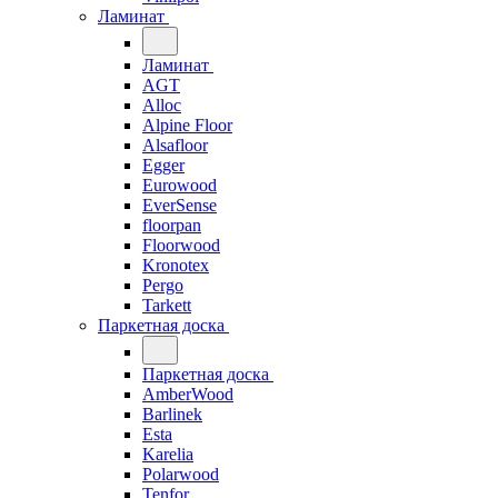
Ламинат
Ламинат
AGT
Alloc
Alpine Floor
Alsafloor
Egger
Eurowood
EverSense
floorpan
Floorwood
Kronotex
Pergo
Tarkett
Паркетная доска
Паркетная доска
AmberWood
Barlinek
Esta
Karelia
Polarwood
Tenfor