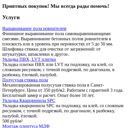
Приятных покупок! Мы всегда рады помочь!
Услуги
Выравнивание пола ровнителем
Финишное выравнивание пола самовыравнивающими
смесями. Выравнивание бетонных полов ровнителем в
плоскость или в уровень при неровностях от 5 до 50 мм.
Шлифовка стяжки для очистки от загрязнений: от
штукатурки, шпаклевки и другое.
Укладка ПВХ, LVT плитки
Укладка плитки ПВХ или LVT на подложку, на клей, со
сложным рисунком, с точной подрезкой, по диагонали, в
разбежку, ёлочкой, палубой.
Полусухая стяжка пола
Механизированная полусухая стяжка пола в Санкт-
Петербурге. Цена от 350 руб/м2. Работаем с гарантией 3 года.
Бесплатный замер и расчет. Опыт более 10 лет.
Укладка Кварцвинила SPC
Укладка кварцвинила SPC на подложку, на клей, со сложным
рисунком, с точной подрезкой, по диагонали, в разбежку,
палубой, ёлочкой.
500 руб/
м²
Монтаж плинтуса МДФ