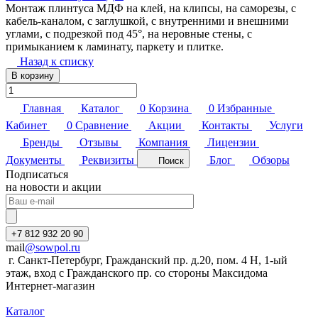
Монтаж плинтуса МДФ на клей, на клипсы, на саморезы, с
кабель-каналом, с заглушкой, с внутренними и внешними
углами, с подрезкой под 45°, на неровные стены, с
примыканием к ламинату, паркету и плитке.
Назад к списку
В корзину
Главная
Каталог
0
Корзина
0
Избранные
Кабинет
0
Сравнение
Акции
Контакты
Услуги
Бренды
Отзывы
Компания
Лицензии
Документы
Реквизиты
Блог
Обзоры
Поиск
Подписаться
на новости и акции
+7 812 932 20 90
mail
@sowpol.ru
г. Санкт-Петербург, Гражданский пр. д.20, пом. 4 Н, 1-ый
этаж, вход с Гражданского пр. со стороны Максидома
Интернет-магазин
Каталог