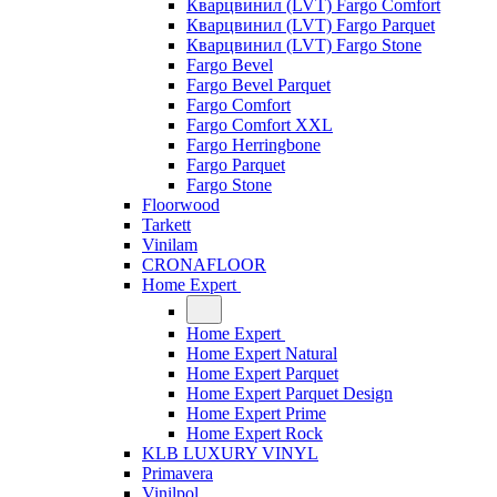
Кварцвинил (LVT) Fargo Comfort
Кварцвинил (LVT) Fargo Parquet
Кварцвинил (LVT) Fargo Stone
Fargo Bevel
Fargo Bevel Parquet
Fargo Comfort
Fargo Comfort XXL
Fargo Herringbone
Fargo Parquet
Fargo Stone
Floorwood
Tarkett
Vinilam
CRONAFLOOR
Home Expert
Home Expert
Home Expert Natural
Home Expert Parquet
Home Expert Parquet Design
Home Expert Prime
Home Expert Rock
KLB LUXURY VINYL
Primavera
Vinilpol