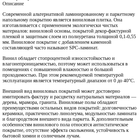
Описание
Современной альтернативой ламинированному и паркетному
напольному покрытию является виниловая плитка. Она
изготавливается с применением экологически чистых
материалов: виниловой основы, покрытой декор-фактурной
пленкой и защитным слоем из полиуретана толщиной 0,1-0,55
мм. Виниловое покрытие с добавлением каменной
составляющей часто называют SPC-ламинат.
Винил обладает стопроцентной износостойкостью и
влагонепроницаемостью, поэтому может использоваться в
помещениях с повышенной влажностью и большой
проходимостью. При этом рекомендуемой температурой
эксплуатации является температурный диапазон от 0 до 40°С.
Внешний вид виниловых покрытий может достоверно
имитировать фактуру и расцветку натуральных материалов —
дерева, мрамора, гранита. Виниловые полы обладают
преимуществами остальных видов покрытий: долговечностью
керамики, практичностью линолеума, модульностью ламината
и благородством внешнего вида паркета. К дополнительным
особенностям винилового пола относятся антистатическое
покрытие, отсутствие эффекта скольжения, устойчивость к
бытовой химии и солнечным лучам.