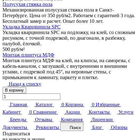
Полусухая стяжка пола
Механизированная полусухая стяжка пола в Санкт-
Петербурге. Цена от 350 руб/м2. Работаем с гарантией 3 года.
Бесплатный замер и расчет. Опыт более 10 лет.
Укладка Кварцвинила SPC
Укладка кварцвинила SPC на подложку, на клей, со сложным
рисунком, с точной подрезкой, по диагонали, в разбежку,
палубой, ёлочкой.
500 руб/
м²
Монтаж плинтуса МДФ
Монтаж плинтуса МДФ на клей, на клипсы, на саморезы, с
кабель-каналом, с заглушкой, с внутренними и внешними
углами, с подрезкой под 45°, на неровные стены, с
примыканием к ламинату, паркету и плитке.
Назад к списку
В корзину
Главная
Каталог
0
Корзина
0
Избранные
Кабинет
0
Сравнение
Акции
Контакты
Услуги
Бренды
Отзывы
Компания
Лицензии
Документы
Реквизиты
Блог
Обзоры
Поиск
Подписаться
на новости и акции