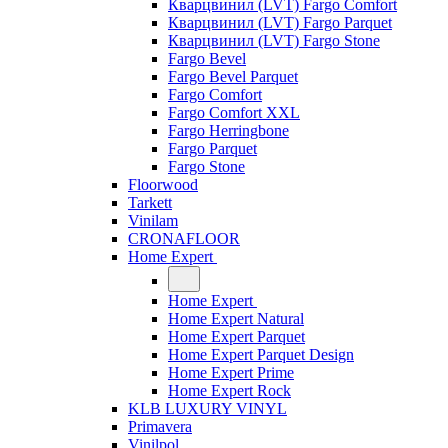
Кварцвинил (LVT) Fargo Comfort
Кварцвинил (LVT) Fargo Parquet
Кварцвинил (LVT) Fargo Stone
Fargo Bevel
Fargo Bevel Parquet
Fargo Comfort
Fargo Comfort XXL
Fargo Herringbone
Fargo Parquet
Fargo Stone
Floorwood
Tarkett
Vinilam
CRONAFLOOR
Home Expert
Home Expert
Home Expert Natural
Home Expert Parquet
Home Expert Parquet Design
Home Expert Prime
Home Expert Rock
KLB LUXURY VINYL
Primavera
Vinilpol