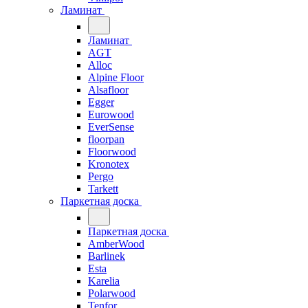
Ламинат
Ламинат
AGT
Alloc
Alpine Floor
Alsafloor
Egger
Eurowood
EverSense
floorpan
Floorwood
Kronotex
Pergo
Tarkett
Паркетная доска
Паркетная доска
AmberWood
Barlinek
Esta
Karelia
Polarwood
Tenfor