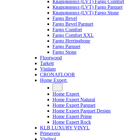
Кварцвинил (LVT) Fargo Comfort
Кварцвинил (LVT) Fargo Parquet
Кварцвинил (LVT) Fargo Stone
Fargo Bevel
Fargo Bevel Parquet
Fargo Comfort
Fargo Comfort XXL
Fargo Herringbone
Fargo Parquet
Fargo Stone
Floorwood
Tarkett
Vinilam
CRONAFLOOR
Home Expert
Home Expert
Home Expert Natural
Home Expert Parquet
Home Expert Parquet Design
Home Expert Prime
Home Expert Rock
KLB LUXURY VINYL
Primavera
Vinilpol