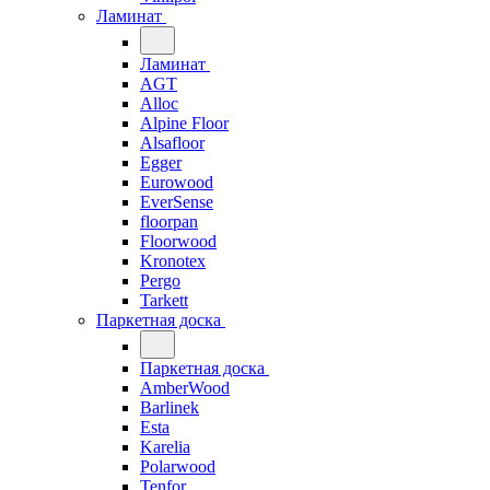
Ламинат
Ламинат
AGT
Alloc
Alpine Floor
Alsafloor
Egger
Eurowood
EverSense
floorpan
Floorwood
Kronotex
Pergo
Tarkett
Паркетная доска
Паркетная доска
AmberWood
Barlinek
Esta
Karelia
Polarwood
Tenfor