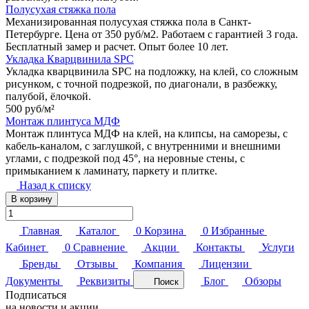
Полусухая стяжка пола
Механизированная полусухая стяжка пола в Санкт-
Петербурге. Цена от 350 руб/м2. Работаем с гарантией 3 года.
Бесплатный замер и расчет. Опыт более 10 лет.
Укладка Кварцвинила SPC
Укладка кварцвинила SPC на подложку, на клей, со сложным
рисунком, с точной подрезкой, по диагонали, в разбежку,
палубой, ёлочкой.
500 руб/
м²
Монтаж плинтуса МДФ
Монтаж плинтуса МДФ на клей, на клипсы, на саморезы, с
кабель-каналом, с заглушкой, с внутренними и внешними
углами, с подрезкой под 45°, на неровные стены, с
примыканием к ламинату, паркету и плитке.
Назад к списку
В корзину
Главная
Каталог
0
Корзина
0
Избранные
Кабинет
0
Сравнение
Акции
Контакты
Услуги
Бренды
Отзывы
Компания
Лицензии
Документы
Реквизиты
Блог
Обзоры
Поиск
Подписаться
на новости и акции