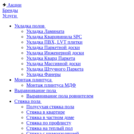
Акции
Бренды
Услуги
Укладка полов
Укладка Ламината
Укладка Кварцвинила SPC
Укладка ПВХ, LVT плитки
Укладка Паркетной доски
Укладка Инженерной доски
Укладка Кварц Паркета
Укладка Массивной доски
Укладка Штучного Паркета
Укладка Фанеры
Монтаж плинтуса
Монтаж плинтуса МДФ
Выравнивание пола
Выравнивание пола ровнителем
Стяжка пола
Полусухая стяжка пола
Стяжка в квартире
Стяжка в частном доме
Стяжка по профлисту
Стяжка на теплый пол
Стяжка с шумоизоляцией