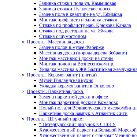
Заливка стяжки пола ул. Камышовая
Заливка стяжки Пулковское шоссе
Замена пола в квартире на ул. Ефимова
Монтаж профлиста и заливка стяжки
Стяжка по профлисту наб. Крюкова Канала
Стяжка под ресторан на ул. Жукова
Стяжка с шумостопом
Проекты. Массивная доска
Замена полов в музее Фаберже
Массивная доска (порода дерева Зебрано)
Монтаж массивной доски на стены
Монтаж полов на Вознесенском пр.
Укладка массива в ЖК Балтийская жемчужин
Проекты. Керамогранит (плитка)
Музей Голландская кухня
Укладка керамогранита в Энколово
Проекты. Паркетная доска
Замена паркетной доски в офисе
Монтаж паркетной доски в Комарово
Новый пол для Великолукского мясокомбинат
Паркетная доска Бамбук в Атлантик Сити
Проекты. Штучный паркет
" Петербургский" рисунок в СПбГУ
Художественный паркет на Большой Морской
Художественный паркет с фризом "Меандр во