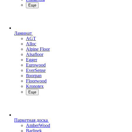
Еще
Ламинат
AGT
Alloc
Alpine Floor
Alsafloor
Egger
Eurowood
EverSense
floorpan
Floorwood
Kronotex
Еще
Паркетная доска
AmberWood
Barlinek