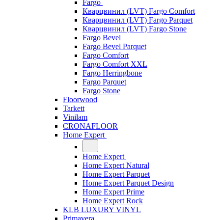
Fargo
Кварцвинил (LVT) Fargo Comfort
Кварцвинил (LVT) Fargo Parquet
Кварцвинил (LVT) Fargo Stone
Fargo Bevel
Fargo Bevel Parquet
Fargo Comfort
Fargo Comfort XXL
Fargo Herringbone
Fargo Parquet
Fargo Stone
Floorwood
Tarkett
Vinilam
CRONAFLOOR
Home Expert
Home Expert
Home Expert Natural
Home Expert Parquet
Home Expert Parquet Design
Home Expert Prime
Home Expert Rock
KLB LUXURY VINYL
Primavera