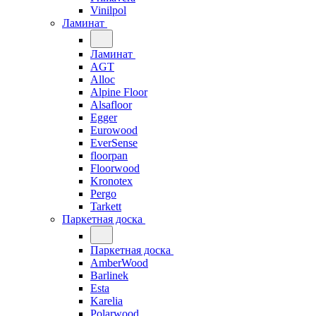
Vinilpol
Ламинат
Ламинат
AGT
Alloc
Alpine Floor
Alsafloor
Egger
Eurowood
EverSense
floorpan
Floorwood
Kronotex
Pergo
Tarkett
Паркетная доска
Паркетная доска
AmberWood
Barlinek
Esta
Karelia
Polarwood