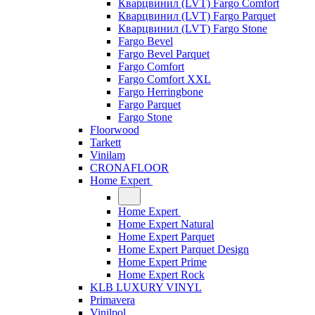
Кварцвинил (LVT) Fargo Comfort
Кварцвинил (LVT) Fargo Parquet
Кварцвинил (LVT) Fargo Stone
Fargo Bevel
Fargo Bevel Parquet
Fargo Comfort
Fargo Comfort XXL
Fargo Herringbone
Fargo Parquet
Fargo Stone
Floorwood
Tarkett
Vinilam
CRONAFLOOR
Home Expert
Home Expert
Home Expert Natural
Home Expert Parquet
Home Expert Parquet Design
Home Expert Prime
Home Expert Rock
KLB LUXURY VINYL
Primavera
Vinilpol