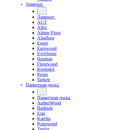
Ламинат
Ламинат
AGT
Alloc
Alpine Floor
Alsafloor
Egger
Eurowood
EverSense
floorpan
Floorwood
Kronotex
Pergo
Tarkett
Паркетная доска
Паркетная доска
AmberWood
Barlinek
Esta
Karelia
Polarwood
Tenfor