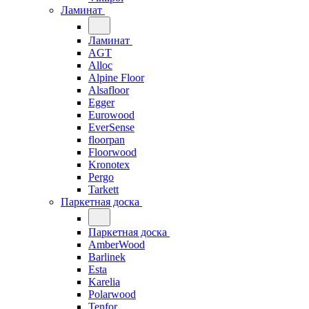
Ламинат
Ламинат
AGT
Alloc
Alpine Floor
Alsafloor
Egger
Eurowood
EverSense
floorpan
Floorwood
Kronotex
Pergo
Tarkett
Паркетная доска
Паркетная доска
AmberWood
Barlinek
Esta
Karelia
Polarwood
Tenfor