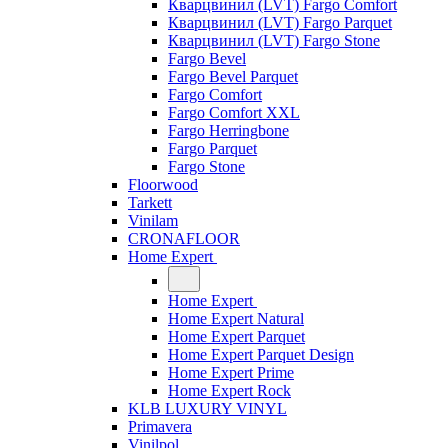
Кварцвинил (LVT) Fargo Comfort
Кварцвинил (LVT) Fargo Parquet
Кварцвинил (LVT) Fargo Stone
Fargo Bevel
Fargo Bevel Parquet
Fargo Comfort
Fargo Comfort XXL
Fargo Herringbone
Fargo Parquet
Fargo Stone
Floorwood
Tarkett
Vinilam
CRONAFLOOR
Home Expert
Home Expert
Home Expert Natural
Home Expert Parquet
Home Expert Parquet Design
Home Expert Prime
Home Expert Rock
KLB LUXURY VINYL
Primavera
Vinilpol