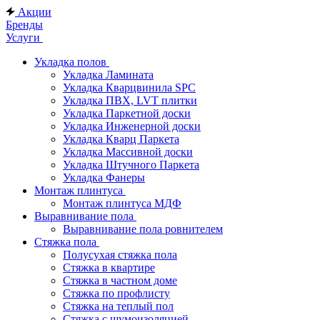
Акции
Бренды
Услуги
Укладка полов
Укладка Ламината
Укладка Кварцвинила SPC
Укладка ПВХ, LVT плитки
Укладка Паркетной доски
Укладка Инженерной доски
Укладка Кварц Паркета
Укладка Массивной доски
Укладка Штучного Паркета
Укладка Фанеры
Монтаж плинтуса
Монтаж плинтуса МДФ
Выравнивание пола
Выравнивание пола ровнителем
Стяжка пола
Полусухая стяжка пола
Стяжка в квартире
Стяжка в частном доме
Стяжка по профлисту
Стяжка на теплый пол
Стяжка с шумоизоляцией