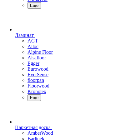
Еще
Ламинат
AGT
Alloc
Alpine Floor
Alsafloor
Egger
Eurowood
EverSense
floorpan
Floorwood
Kronotex
Еще
Паркетная доска
AmberWood
Barlinek