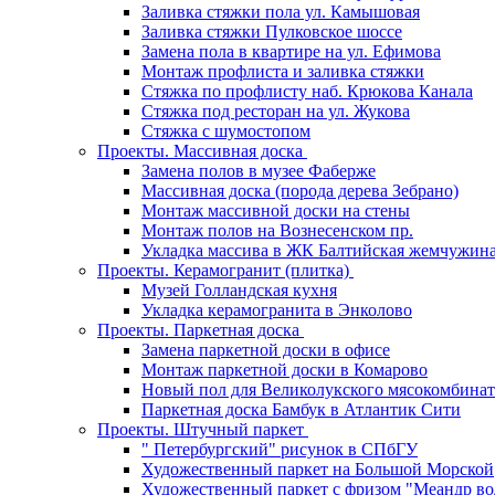
Заливка стяжки пола ул. Камышовая
Заливка стяжки Пулковское шоссе
Замена пола в квартире на ул. Ефимова
Монтаж профлиста и заливка стяжки
Стяжка по профлисту наб. Крюкова Канала
Стяжка под ресторан на ул. Жукова
Стяжка с шумостопом
Проекты. Массивная доска
Замена полов в музее Фаберже
Массивная доска (порода дерева Зебрано)
Монтаж массивной доски на стены
Монтаж полов на Вознесенском пр.
Укладка массива в ЖК Балтийская жемчужин
Проекты. Керамогранит (плитка)
Музей Голландская кухня
Укладка керамогранита в Энколово
Проекты. Паркетная доска
Замена паркетной доски в офисе
Монтаж паркетной доски в Комарово
Новый пол для Великолукского мясокомбинат
Паркетная доска Бамбук в Атлантик Сити
Проекты. Штучный паркет
" Петербургский" рисунок в СПбГУ
Художественный паркет на Большой Морской
Художественный паркет с фризом "Меандр во