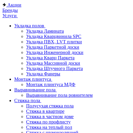
Акции
Бренды
Услуги
Укладка полов
Укладка Ламината
Укладка Кварцвинила SPC
Укладка ПВХ, LVT плитки
Укладка Паркетной доски
Укладка Инженерной доски
Укладка Кварц Паркета
Укладка Массивной доски
Укладка Штучного Паркета
Укладка Фанеры
Монтаж плинтуса
Монтаж плинтуса МДФ
Выравнивание пола
Выравнивание пола ровнителем
Стяжка пола
Полусухая стяжка пола
Стяжка в квартире
Стяжка в частном доме
Стяжка по профлисту
Стяжка на теплый пол
Стяжка с шумоизоляцией