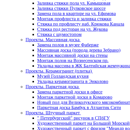
Заливка стяжки пола ул. Камышовая
Заливка стяжки Пулковское шоссе
Замена пола в квартире на ул. Ефимова
Монтаж профлиста и заливка стяжки
Стяжка по профлисту наб. Крюкова Канала
Стяжка под ресторан на ул. Жукова
Стяжка с шумостопом
Проекты. Массивная доска
Замена полов в музее Фаберже
Массивная доска (порода дерева Зебрано)
Монтаж массивной доски на стены
Монтаж полов на Вознесенском пр.
Укладка массива в ЖК Балтийская жемчужин
Проекты. Керамогранит (плитка)
Музей Голландская кухня
Укладка керамогранита в Энколово
Проекты. Паркетная доска
Замена паркетной доски в офисе
Монтаж паркетной доски в Комарово
Новый пол для Великолукского мясокомбинат
Паркетная доска Бамбук в Атлантик Сити
Проекты. Штучный паркет
" Петербургский" рисунок в СПбГУ
Художественный паркет на Большой Морской
Художественный паркет с фризом "Меандр во