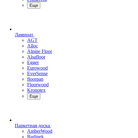
Еще
Ламинат
AGT
Alloc
Alpine Floor
Alsafloor
Egger
Eurowood
EverSense
floorpan
Floorwood
Kronotex
Еще
Паркетная доска
AmberWood
Barlinek