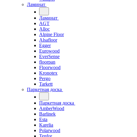
Ламинат
Ламинат
AGT
Alloc
Alpine Floor
Alsafloor
Egger
Eurowood
EverSense
floorpan
Floorwood
Kronotex
Pergo
Tarkett
Паркетная доска
Паркетная доска
AmberWood
Barlinek
Esta
Karelia
Polarwood
Tenfor