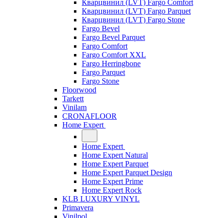
Кварцвинил (LVT) Fargo Comfort
Кварцвинил (LVT) Fargo Parquet
Кварцвинил (LVT) Fargo Stone
Fargo Bevel
Fargo Bevel Parquet
Fargo Comfort
Fargo Comfort XXL
Fargo Herringbone
Fargo Parquet
Fargo Stone
Floorwood
Tarkett
Vinilam
CRONAFLOOR
Home Expert
Home Expert
Home Expert Natural
Home Expert Parquet
Home Expert Parquet Design
Home Expert Prime
Home Expert Rock
KLB LUXURY VINYL
Primavera
Vinilpol