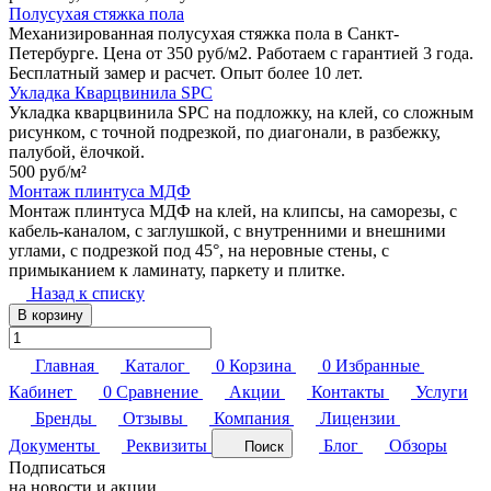
Полусухая стяжка пола
Механизированная полусухая стяжка пола в Санкт-
Петербурге. Цена от 350 руб/м2. Работаем с гарантией 3 года.
Бесплатный замер и расчет. Опыт более 10 лет.
Укладка Кварцвинила SPC
Укладка кварцвинила SPC на подложку, на клей, со сложным
рисунком, с точной подрезкой, по диагонали, в разбежку,
палубой, ёлочкой.
500 руб/
м²
Монтаж плинтуса МДФ
Монтаж плинтуса МДФ на клей, на клипсы, на саморезы, с
кабель-каналом, с заглушкой, с внутренними и внешними
углами, с подрезкой под 45°, на неровные стены, с
примыканием к ламинату, паркету и плитке.
Назад к списку
В корзину
Главная
Каталог
0
Корзина
0
Избранные
Кабинет
0
Сравнение
Акции
Контакты
Услуги
Бренды
Отзывы
Компания
Лицензии
Документы
Реквизиты
Блог
Обзоры
Поиск
Подписаться
на новости и акции