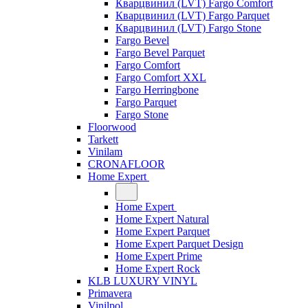
Кварцвинил (LVT) Fargo Comfort
Кварцвинил (LVT) Fargo Parquet
Кварцвинил (LVT) Fargo Stone
Fargo Bevel
Fargo Bevel Parquet
Fargo Comfort
Fargo Comfort XXL
Fargo Herringbone
Fargo Parquet
Fargo Stone
Floorwood
Tarkett
Vinilam
CRONAFLOOR
Home Expert
Home Expert
Home Expert Natural
Home Expert Parquet
Home Expert Parquet Design
Home Expert Prime
Home Expert Rock
KLB LUXURY VINYL
Primavera
Vinilpol