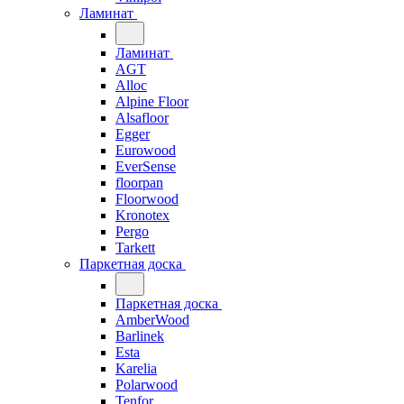
Ламинат
Ламинат
AGT
Alloc
Alpine Floor
Alsafloor
Egger
Eurowood
EverSense
floorpan
Floorwood
Kronotex
Pergo
Tarkett
Паркетная доска
Паркетная доска
AmberWood
Barlinek
Esta
Karelia
Polarwood
Tenfor