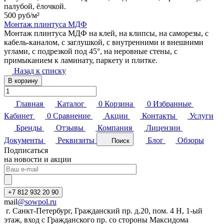
палубой, ёлочкой.
500 руб/
м²
Монтаж плинтуса МДФ
Монтаж плинтуса МДФ на клей, на клипсы, на саморезы, с
кабель-каналом, с заглушкой, с внутренними и внешними
углами, с подрезкой под 45°, на неровные стены, с
примыканием к ламинату, паркету и плитке.
Назад к списку
В корзину
Главная
Каталог
0
Корзина
0
Избранные
Кабинет
0
Сравнение
Акции
Контакты
Услуги
Бренды
Отзывы
Компания
Лицензии
Документы
Реквизиты
Блог
Обзоры
Поиск
Подписаться
на новости и акции
+7 812 932 20 90
mail
@sowpol.ru
г. Санкт-Петербург, Гражданский пр. д.20, пом. 4 Н, 1-ый
этаж, вход с Гражданского пр. со стороны Максидома