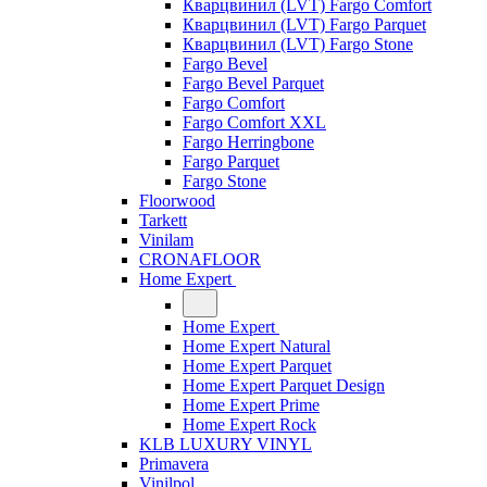
Кварцвинил (LVT) Fargo Comfort
Кварцвинил (LVT) Fargo Parquet
Кварцвинил (LVT) Fargo Stone
Fargo Bevel
Fargo Bevel Parquet
Fargo Comfort
Fargo Comfort XXL
Fargo Herringbone
Fargo Parquet
Fargo Stone
Floorwood
Tarkett
Vinilam
CRONAFLOOR
Home Expert
Home Expert
Home Expert Natural
Home Expert Parquet
Home Expert Parquet Design
Home Expert Prime
Home Expert Rock
KLB LUXURY VINYL
Primavera
Vinilpol