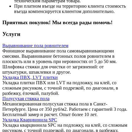
техническим параметрам товара.
При платном въезде на территорию клиента стоимость
въезда компенсируется клиентом дополнительно.
Приятных покупок! Мы всегда рады помочь!
Услуги
Выравнивание пола ровнителем
Финишное выравнивание пола самовыравнивающими
смесями. Выравнивание бетонных полов ровнителем в
плоскость или в уровень при неровностях от 5 до 50 мм.
Шлифовка стяжки для очистки от загрязнений: от
штукатурки, шпаклевки и другое.
Укладка ПВХ, LVT плитки
Укладка плитки ПВХ или LVT на подложку, на клей, со
сложным рисунком, с точной подрезкой, по диагонали, в
разбежку, ёлочкой, палубой.
Полусухая стяжка пола
Механизированная полусухая стяжка пола в Санкт-
Петербурге. Цена от 350 руб/м2. Работаем с гарантией 3 года.
Бесплатный замер и расчет. Опыт более 10 лет.
Укладка Кварцвинила SPC
Укладка кварцвинила SPC на подложку, на клей, со сложным
рисунком, с точной подрезкой, по диагонали, в разбежку,