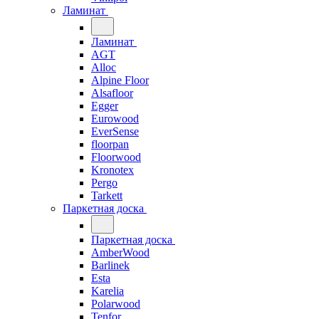
Ламинат
Ламинат
AGT
Alloc
Alpine Floor
Alsafloor
Egger
Eurowood
EverSense
floorpan
Floorwood
Kronotex
Pergo
Tarkett
Паркетная доска
Паркетная доска
AmberWood
Barlinek
Esta
Karelia
Polarwood
Tenfor