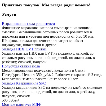
Приятных покупок! Мы всегда рады помочь!
Услуги
Выравнивание пола ровнителем
Финишное выравнивание пола самовыравнивающими
смесями. Выравнивание бетонных полов ровнителем в
плоскость или в уровень при неровностях от 5 до 50 мм.
Шлифовка стяжки для очистки от загрязнений: от
штукатурки, шпаклевки и другое.
Укладка ПВХ, LVT плитки
Укладка плитки ПВХ или LVT на подложку, на клей, со
сложным рисунком, с точной подрезкой, по диагонали, в
разбежку, ёлочкой, палубой.
Полусухая стяжка пола
Механизированная полусухая стяжка пола в Санкт-
Петербурге. Цена от 350 руб/м2. Работаем с гарантией 3 года.
Бесплатный замер и расчет. Опыт более 10 лет.
Укладка Кварцвинила SPC
Укладка кварцвинила SPC на подложку, на клей, со сложным
рисунком, с точной подрезкой, по диагонали, в разбежку,
палубой, ёлочкой.
500 руб/
м²
Монтаж плинтуса МДФ