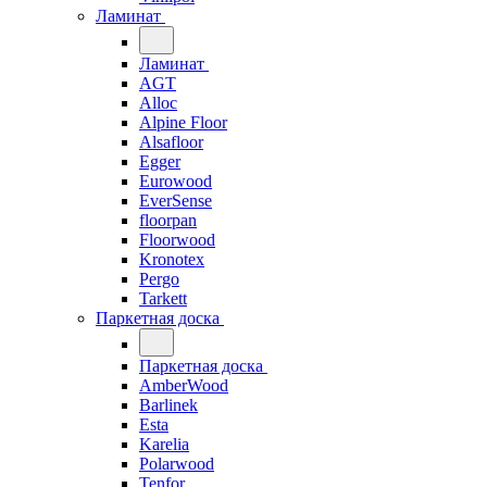
Ламинат
Ламинат
AGT
Alloc
Alpine Floor
Alsafloor
Egger
Eurowood
EverSense
floorpan
Floorwood
Kronotex
Pergo
Tarkett
Паркетная доска
Паркетная доска
AmberWood
Barlinek
Esta
Karelia
Polarwood
Tenfor