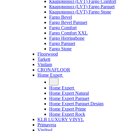
Кварцвинил (LVT) Fargo Comfort
Кварцвинил (LVT) Fargo Parquet
Кварцвинил (LVT) Fargo Stone
Fargo Bevel
Fargo Bevel Parquet
Fargo Comfort
Fargo Comfort XXL
Fargo Herringbone
Fargo Parquet
Fargo Stone
Floorwood
Tarkett
Vinilam
CRONAFLOOR
Home Expert
Home Expert
Home Expert Natural
Home Expert Parquet
Home Expert Parquet Design
Home Expert Prime
Home Expert Rock
KLB LUXURY VINYL
Primavera
Vinilpol