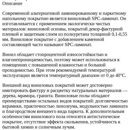
Описание
Современной альтернативой ламинированному и паркетному
напольному покрытию является виниловый SPC-ламинат. Он
изготавливается с применением экологически чистых
материалов: виниловой основы, покрытой декор-фактурной
пленкой и защитным слоем из полиуретана толщиной 0,1-0,55
мм. Виниловое покрытие с добавлением каменной
составляющей часто называют SPC-ламинат.
Винил обладает стопроцентной износостойкостью и
влагонепроницаемостью, поэтому может использоваться в
помещениях с повышенной влажностью и большой
проходимостью. При этом рекомендуемой температурой
эксплуатации является температурный диапазон от 0 до 40°С.
Внешний вид виниловых покрытий может достоверно
имитировать фактуру и расцветку натуральных материалов —
дерева, мрамора, гранита. Виниловые полы обладают
преимуществами остальных видов покрытий: долговечностью
керамики, практичностью линолеума, модульностью ламината
и благородством внешнего вида паркета. К дополнительным
особенностям винилового пола относятся антистатическое
покрытие, отсутствие эффекта скольжения, устойчивость к
бытовой химии и солнечным лучам.