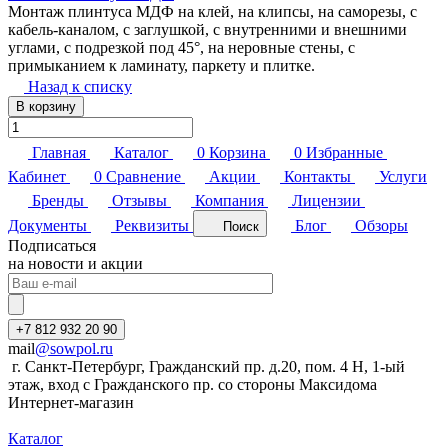
Монтаж плинтуса МДФ на клей, на клипсы, на саморезы, с
кабель-каналом, с заглушкой, с внутренними и внешними
углами, с подрезкой под 45°, на неровные стены, с
примыканием к ламинату, паркету и плитке.
Назад к списку
В корзину
Главная
Каталог
0
Корзина
0
Избранные
Кабинет
0
Сравнение
Акции
Контакты
Услуги
Бренды
Отзывы
Компания
Лицензии
Документы
Реквизиты
Блог
Обзоры
Поиск
Подписаться
на новости и акции
+7 812 932 20 90
mail
@sowpol.ru
г. Санкт-Петербург, Гражданский пр. д.20, пом. 4 Н, 1-ый
этаж, вход с Гражданского пр. со стороны Максидома
Интернет-магазин
Каталог