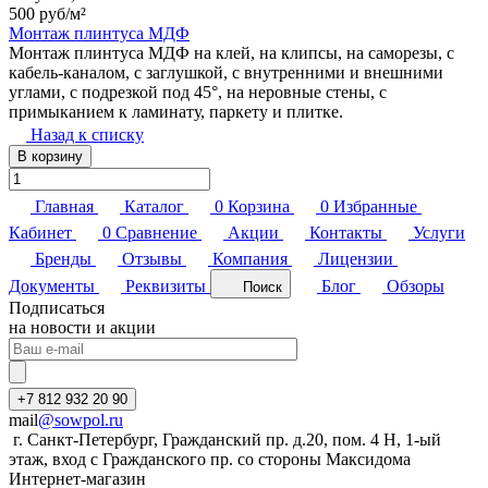
500 руб/
м²
Монтаж плинтуса МДФ
Монтаж плинтуса МДФ на клей, на клипсы, на саморезы, с
кабель-каналом, с заглушкой, с внутренними и внешними
углами, с подрезкой под 45°, на неровные стены, с
примыканием к ламинату, паркету и плитке.
Назад к списку
В корзину
Главная
Каталог
0
Корзина
0
Избранные
Кабинет
0
Сравнение
Акции
Контакты
Услуги
Бренды
Отзывы
Компания
Лицензии
Документы
Реквизиты
Блог
Обзоры
Поиск
Подписаться
на новости и акции
+7 812 932 20 90
mail
@sowpol.ru
г. Санкт-Петербург, Гражданский пр. д.20, пом. 4 Н, 1-ый
этаж, вход с Гражданского пр. со стороны Максидома
Интернет-магазин