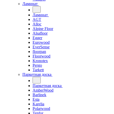
Ламинат
Ламинат
AGT
Alloc
Alpine Floor
Alsafloor
Egger
Eurowood
EverSense
floorpan
Floorwood
Kronotex
Pergo
Tarkett
Паркетная доска
Паркетная доска
AmberWood
Barlinek
Esta
Karelia
Polarwood
Tenfor