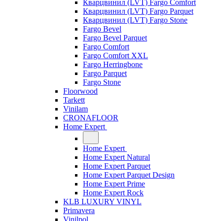
Кварцвинил (LVT) Fargo Comfort
Кварцвинил (LVT) Fargo Parquet
Кварцвинил (LVT) Fargo Stone
Fargo Bevel
Fargo Bevel Parquet
Fargo Comfort
Fargo Comfort XXL
Fargo Herringbone
Fargo Parquet
Fargo Stone
Floorwood
Tarkett
Vinilam
CRONAFLOOR
Home Expert
Home Expert
Home Expert Natural
Home Expert Parquet
Home Expert Parquet Design
Home Expert Prime
Home Expert Rock
KLB LUXURY VINYL
Primavera
Vinilpol