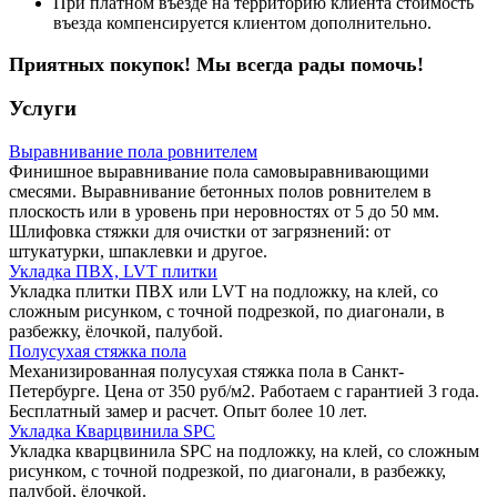
При платном въезде на территорию клиента стоимость
въезда компенсируется клиентом дополнительно.
Приятных покупок! Мы всегда рады помочь!
Услуги
Выравнивание пола ровнителем
Финишное выравнивание пола самовыравнивающими
смесями. Выравнивание бетонных полов ровнителем в
плоскость или в уровень при неровностях от 5 до 50 мм.
Шлифовка стяжки для очистки от загрязнений: от
штукатурки, шпаклевки и другое.
Укладка ПВХ, LVT плитки
Укладка плитки ПВХ или LVT на подложку, на клей, со
сложным рисунком, с точной подрезкой, по диагонали, в
разбежку, ёлочкой, палубой.
Полусухая стяжка пола
Механизированная полусухая стяжка пола в Санкт-
Петербурге. Цена от 350 руб/м2. Работаем с гарантией 3 года.
Бесплатный замер и расчет. Опыт более 10 лет.
Укладка Кварцвинила SPC
Укладка кварцвинила SPC на подложку, на клей, со сложным
рисунком, с точной подрезкой, по диагонали, в разбежку,
палубой, ёлочкой.