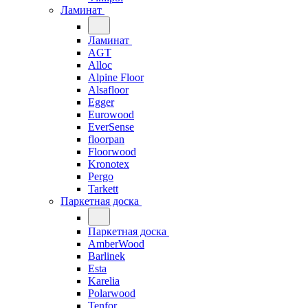
Ламинат
Ламинат
AGT
Alloc
Alpine Floor
Alsafloor
Egger
Eurowood
EverSense
floorpan
Floorwood
Kronotex
Pergo
Tarkett
Паркетная доска
Паркетная доска
AmberWood
Barlinek
Esta
Karelia
Polarwood
Tenfor