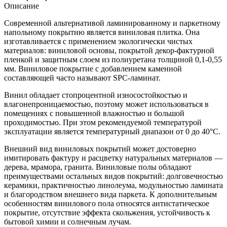
Описание
Современной альтернативой ламинированному и паркетному
напольному покрытию является виниловая плитка. Она
изготавливается с применением экологически чистых
материалов: виниловой основы, покрытой декор-фактурной
пленкой и защитным слоем из полиуретана толщиной 0,1-0,55
мм. Виниловое покрытие с добавлением каменной
составляющей часто называют SPC-ламинат.
Винил обладает стопроцентной износостойкостью и
влагонепроницаемостью, поэтому может использоваться в
помещениях с повышенной влажностью и большой
проходимостью. При этом рекомендуемой температурой
эксплуатации является температурный диапазон от 0 до 40°С.
Внешний вид виниловых покрытий может достоверно
имитировать фактуру и расцветку натуральных материалов —
дерева, мрамора, гранита. Виниловые полы обладают
преимуществами остальных видов покрытий: долговечностью
керамики, практичностью линолеума, модульностью ламината
и благородством внешнего вида паркета. К дополнительным
особенностям винилового пола относятся антистатическое
покрытие, отсутствие эффекта скольжения, устойчивость к
бытовой химии и солнечным лучам.