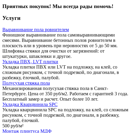
Приятных покупок! Мы всегда рады помочь!
Услуги
Выравнивание пола ровнителем
Финишное выравнивание пола самовыравнивающими
смесями. Выравнивание бетонных полов ровнителем в
плоскость или в уровень при неровностях от 5 до 50 мм.
Шлифовка стяжки для очистки от загрязнений: от
штукатурки, шпаклевки и другое.
Укладка ПВХ, LVT плитки
Укладка плитки ПВХ или LVT на подложку, на клей, со
сложным рисунком, с точной подрезкой, по диагонали, в
разбежку, ёлочкой, палубой.
Полусухая стяжка пола
Механизированная полусухая стяжка пола в Санкт-
Петербурге. Цена от 350 руб/м2. Работаем с гарантией 3 года.
Бесплатный замер и расчет. Опыт более 10 лет.
Укладка Кварцвинила SPC
Укладка кварцвинила SPC на подложку, на клей, со сложным
рисунком, с точной подрезкой, по диагонали, в разбежку,
палубой, ёлочкой.
500 руб/
м²
Монтаж плинтуса МДФ