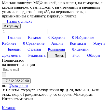
Монтаж плинтуса МДФ на клей, на клипсы, на саморезы, с
кабель-каналом, с заглушкой, с внутренними и внешними
углами, с подрезкой под 45°, на неровные стены, с
примыканием к ламинату, паркету и плитке.
Назад к списку
В корзину
Главная
Каталог
0
Корзина
0
Избранные
Кабинет
0
Сравнение
Акции
Контакты
Услуги
Бренды
Отзывы
Компания
Лицензии
Документы
Реквизиты
Блог
Обзоры
Поиск
Подписаться
на новости и акции
+7 812 932 20 90
mail
@sowpol.ru
г. Санкт-Петербург, Гражданский пр. д.20, пом. 4 Н, 1-ый
этаж, вход с Гражданского пр. со стороны Максидома
Интернет-магазин
Каталог