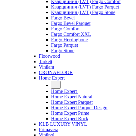
Кварцвинил (LVT) Fargo Comfort
Кварцвинил (LVT) Fargo Parquet
Кварцвинил (LVT) Fargo Stone
Fargo Bevel
Fargo Bevel Parquet
Fargo Comfort
Fargo Comfort XXL
Fargo Herringbone
Fargo Parquet
Fargo Stone
Floorwood
Tarkett
Vinilam
CRONAFLOOR
Home Expert
Home Expert
Home Expert Natural
Home Expert Parquet
Home Expert Parquet Design
Home Expert Prime
Home Expert Rock
KLB LUXURY VINYL
Primavera
Vinilpol