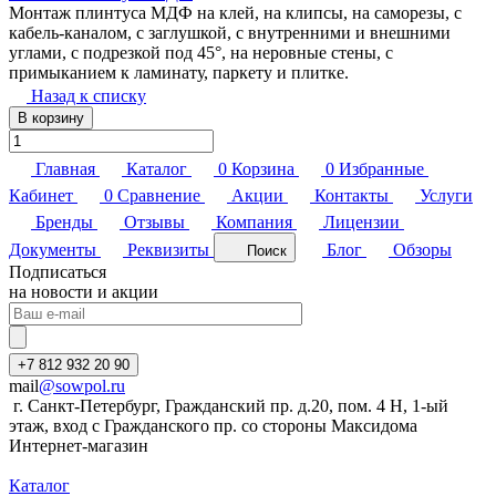
Монтаж плинтуса МДФ на клей, на клипсы, на саморезы, с
кабель-каналом, с заглушкой, с внутренними и внешними
углами, с подрезкой под 45°, на неровные стены, с
примыканием к ламинату, паркету и плитке.
Назад к списку
В корзину
Главная
Каталог
0
Корзина
0
Избранные
Кабинет
0
Сравнение
Акции
Контакты
Услуги
Бренды
Отзывы
Компания
Лицензии
Документы
Реквизиты
Блог
Обзоры
Поиск
Подписаться
на новости и акции
+7 812 932 20 90
mail
@sowpol.ru
г. Санкт-Петербург, Гражданский пр. д.20, пом. 4 Н, 1-ый
этаж, вход с Гражданского пр. со стороны Максидома
Интернет-магазин
Каталог