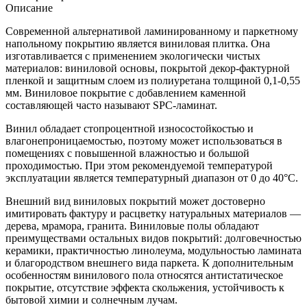
Описание
Современной альтернативой ламинированному и паркетному
напольному покрытию является виниловая плитка. Она
изготавливается с применением экологически чистых
материалов: виниловой основы, покрытой декор-фактурной
пленкой и защитным слоем из полиуретана толщиной 0,1-0,55
мм. Виниловое покрытие с добавлением каменной
составляющей часто называют SPC-ламинат.
Винил обладает стопроцентной износостойкостью и
влагонепроницаемостью, поэтому может использоваться в
помещениях с повышенной влажностью и большой
проходимостью. При этом рекомендуемой температурой
эксплуатации является температурный диапазон от 0 до 40°С.
Внешний вид виниловых покрытий может достоверно
имитировать фактуру и расцветку натуральных материалов —
дерева, мрамора, гранита. Виниловые полы обладают
преимуществами остальных видов покрытий: долговечностью
керамики, практичностью линолеума, модульностью ламината
и благородством внешнего вида паркета. К дополнительным
особенностям винилового пола относятся антистатическое
покрытие, отсутствие эффекта скольжения, устойчивость к
бытовой химии и солнечным лучам.