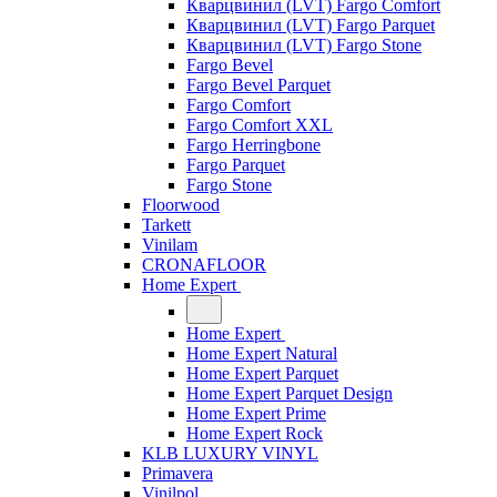
Кварцвинил (LVT) Fargo Comfort
Кварцвинил (LVT) Fargo Parquet
Кварцвинил (LVT) Fargo Stone
Fargo Bevel
Fargo Bevel Parquet
Fargo Comfort
Fargo Comfort XXL
Fargo Herringbone
Fargo Parquet
Fargo Stone
Floorwood
Tarkett
Vinilam
CRONAFLOOR
Home Expert
Home Expert
Home Expert Natural
Home Expert Parquet
Home Expert Parquet Design
Home Expert Prime
Home Expert Rock
KLB LUXURY VINYL
Primavera
Vinilpol