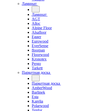
Ламинат
Ламинат
AGT
Alloc
Alpine Floor
Alsafloor
Egger
Eurowood
EverSense
floorpan
Floorwood
Kronotex
Pergo
Tarkett
Паркетная доска
Паркетная доска
AmberWood
Barlinek
Esta
Karelia
Polarwood
Tenfor