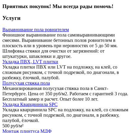
Приятных покупок! Мы всегда рады помочь!
Услуги
Выравнивание пола ровнителем
Финишное выравнивание пола самовыравнивающими
смесями. Выравнивание бетонных полов ровнителем в
плоскость или в уровень при неровностях от 5 до 50 мм.
Шлифовка стяжки для очистки от загрязнений: от
штукатурки, шпаклевки и другое.
Укладка ПВХ, LVT плитки
Укладка плитки ПВХ или LVT на подложку, на клей, со
сложным рисунком, с точной подрезкой, по диагонали, в
разбежку, ёлочкой, палубой.
Полусухая стяжка пола
Механизированная полусухая стяжка пола в Санкт-
Петербурге. Цена от 350 руб/м2. Работаем с гарантией 3 года.
Бесплатный замер и расчет. Опыт более 10 лет.
Укладка Кварцвинила SPC
Укладка кварцвинила SPC на подложку, на клей, со сложным
рисунком, с точной подрезкой, по диагонали, в разбежку,
палубой, ёлочкой.
500 руб/
м²
Монтаж плинтуса МДФ