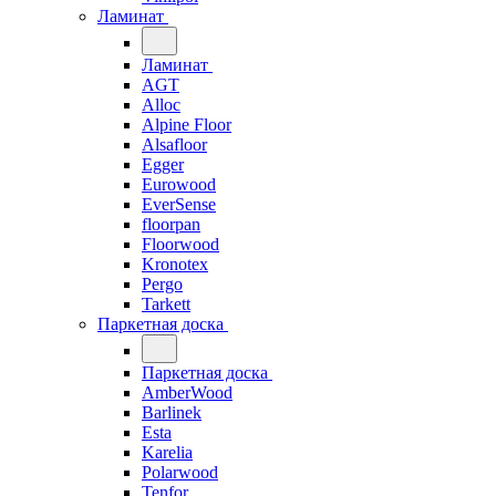
Ламинат
Ламинат
AGT
Alloc
Alpine Floor
Alsafloor
Egger
Eurowood
EverSense
floorpan
Floorwood
Kronotex
Pergo
Tarkett
Паркетная доска
Паркетная доска
AmberWood
Barlinek
Esta
Karelia
Polarwood
Tenfor