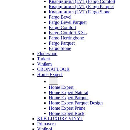
Кварцвинил (LVT) Fargo Comfort
Кварцвинил (LVT) Fargo Parquet
Кварцвинил (LVT) Fargo Stone
Fargo Bevel
Fargo Bevel Parquet
Fargo Comfort
Fargo Comfort XXL
Fargo Herringbone
Fargo Parquet
Fargo Stone
Floorwood
Tarkett
Vinilam
CRONAFLOOR
Home Expert
Home Expert
Home Expert Natural
Home Expert Parquet
Home Expert Parquet Design
Home Expert Prime
Home Expert Rock
KLB LUXURY VINYL
Primavera
Vinilpol