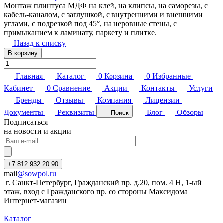
Монтаж плинтуса МДФ на клей, на клипсы, на саморезы, с
кабель-каналом, с заглушкой, с внутренними и внешними
углами, с подрезкой под 45°, на неровные стены, с
примыканием к ламинату, паркету и плитке.
Назад к списку
В корзину
Главная
Каталог
0
Корзина
0
Избранные
Кабинет
0
Сравнение
Акции
Контакты
Услуги
Бренды
Отзывы
Компания
Лицензии
Документы
Реквизиты
Блог
Обзоры
Поиск
Подписаться
на новости и акции
+7 812 932 20 90
mail
@sowpol.ru
г. Санкт-Петербург, Гражданский пр. д.20, пом. 4 Н, 1-ый
этаж, вход с Гражданского пр. со стороны Максидома
Интернет-магазин
Каталог