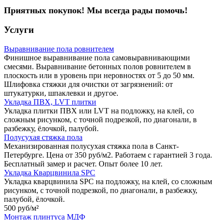
Приятных покупок! Мы всегда рады помочь!
Услуги
Выравнивание пола ровнителем
Финишное выравнивание пола самовыравнивающими
смесями. Выравнивание бетонных полов ровнителем в
плоскость или в уровень при неровностях от 5 до 50 мм.
Шлифовка стяжки для очистки от загрязнений: от
штукатурки, шпаклевки и другое.
Укладка ПВХ, LVT плитки
Укладка плитки ПВХ или LVT на подложку, на клей, со
сложным рисунком, с точной подрезкой, по диагонали, в
разбежку, ёлочкой, палубой.
Полусухая стяжка пола
Механизированная полусухая стяжка пола в Санкт-
Петербурге. Цена от 350 руб/м2. Работаем с гарантией 3 года.
Бесплатный замер и расчет. Опыт более 10 лет.
Укладка Кварцвинила SPC
Укладка кварцвинила SPC на подложку, на клей, со сложным
рисунком, с точной подрезкой, по диагонали, в разбежку,
палубой, ёлочкой.
500 руб/
м²
Монтаж плинтуса МДФ