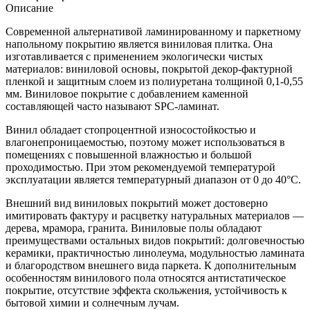
Описание
Современной альтернативой ламинированному и паркетному
напольному покрытию является виниловая плитка. Она
изготавливается с применением экологически чистых
материалов: виниловой основы, покрытой декор-фактурной
пленкой и защитным слоем из полиуретана толщиной 0,1-0,55
мм. Виниловое покрытие с добавлением каменной
составляющей часто называют SPC-ламинат.
Винил обладает стопроцентной износостойкостью и
влагонепроницаемостью, поэтому может использоваться в
помещениях с повышенной влажностью и большой
проходимостью. При этом рекомендуемой температурой
эксплуатации является температурный диапазон от 0 до 40°С.
Внешний вид виниловых покрытий может достоверно
имитировать фактуру и расцветку натуральных материалов —
дерева, мрамора, гранита. Виниловые полы обладают
преимуществами остальных видов покрытий: долговечностью
керамики, практичностью линолеума, модульностью ламината
и благородством внешнего вида паркета. К дополнительным
особенностям винилового пола относятся антистатическое
покрытие, отсутствие эффекта скольжения, устойчивость к
бытовой химии и солнечным лучам.