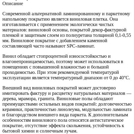
Описание
Современной альтернативой ламинированному и паркетному
напольному покрытию является виниловая плитка. Она
изготавливается с применением экологически чистых
материалов: виниловой основы, покрытой декор-фактурной
пленкой и защитным слоем из полиуретана толщиной 0,1-0,55
мм. Виниловое покрытие с добавлением каменной
составляющей часто называют SPC-ламинат.
Винил обладает стопроцентной износостойкостью и
влагонепроницаемостью, поэтому может использоваться в
помещениях с повышенной влажностью и большой
проходимостью. При этом рекомендуемой температурой
эксплуатации является температурный диапазон от 0 до 40°С.
Внешний вид виниловых покрытий может достоверно
имитировать фактуру и расцветку натуральных материалов —
дерева, мрамора, гранита. Виниловые полы обладают
преимуществами остальных видов покрытий: долговечностью
керамики, практичностью линолеума, модульностью ламината
и благородством внешнего вида паркета. К дополнительным
особенностям винилового пола относятся антистатическое
покрытие, отсутствие эффекта скольжения, устойчивость к
бытовой химии и солнечным лучам.