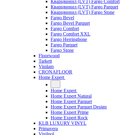
Кварцвинил (LVT) Fargo Comfort
Кварцвинил (LVT) Fargo Parquet
Кварцвинил (LVT) Fargo Stone
Fargo Bevel
Fargo Bevel Parquet
Fargo Comfort
Fargo Comfort XXL
Fargo Herringbone
Fargo Parquet
Fargo Stone
Floorwood
Tarkett
Vinilam
CRONAFLOOR
Home Expert
Home Expert
Home Expert Natural
Home Expert Parquet
Home Expert Parquet Design
Home Expert Prime
Home Expert Rock
KLB LUXURY VINYL
Primavera
Vinilpol