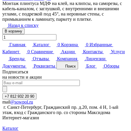
Монтаж плинтуса МДФ на клей, на клипсы, на саморезы, с
кабель-каналом, с заглушкой, с внутренними и внешними
углами, с подрезкой под 45°, на неровные стены, с
примыканием к ламинату, паркету и плитке.
Назад к списку
В корзину
Главная
Каталог
0
Корзина
0
Избранные
Кабинет
0
Сравнение
Акции
Контакты
Услуги
Бренды
Отзывы
Компания
Лицензии
Документы
Реквизиты
Блог
Обзоры
Поиск
Подписаться
на новости и акции
+7 812 932 20 90
mail
@sowpol.ru
г. Санкт-Петербург, Гражданский пр. д.20, пом. 4 Н, 1-ый
этаж, вход с Гражданского пр. со стороны Максидома
Интернет-магазин
Каталог