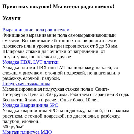
Приятных покупок! Мы всегда рады помочь!
Услуги
Выравнивание пола ровнителем
Финишное выравнивание пола самовыравнивающими
смесями. Выравнивание бетонных полов ровнителем в
плоскость или в уровень при неровностях от 5 до 50 мм.
Шлифовка стяжки для очистки от загрязнений: от
штукатурки, шпаклевки и другое.
Укладка ПВХ, LVT плитки
Укладка плитки ПВХ или LVT на подложку, на клей, со
сложным рисунком, с точной подрезкой, по диагонали, в
разбежку, ёлочкой, палубой.
Полусухая стяжка пола
Механизированная полусухая стяжка пола в Санкт-
Петербурге. Цена от 350 руб/м2. Работаем с гарантией 3 года.
Бесплатный замер и расчет. Опыт более 10 лет.
Укладка Кварцвинила SPC
Укладка кварцвинила SPC на подложку, на клей, со сложным
рисунком, с точной подрезкой, по диагонали, в разбежку,
палубой, ёлочкой.
500 руб/
м²
Монтаж плинтуса МДФ