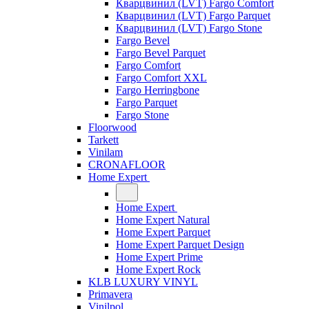
Кварцвинил (LVT) Fargo Comfort
Кварцвинил (LVT) Fargo Parquet
Кварцвинил (LVT) Fargo Stone
Fargo Bevel
Fargo Bevel Parquet
Fargo Comfort
Fargo Comfort XXL
Fargo Herringbone
Fargo Parquet
Fargo Stone
Floorwood
Tarkett
Vinilam
CRONAFLOOR
Home Expert
Home Expert
Home Expert Natural
Home Expert Parquet
Home Expert Parquet Design
Home Expert Prime
Home Expert Rock
KLB LUXURY VINYL
Primavera
Vinilpol