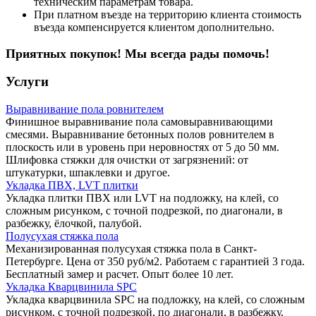
техническим параметрам товара.
При платном въезде на территорию клиента стоимость
въезда компенсируется клиентом дополнительно.
Приятных покупок! Мы всегда рады помочь!
Услуги
Выравнивание пола ровнителем
Финишное выравнивание пола самовыравнивающими
смесями. Выравнивание бетонных полов ровнителем в
плоскость или в уровень при неровностях от 5 до 50 мм.
Шлифовка стяжки для очистки от загрязнений: от
штукатурки, шпаклевки и другое.
Укладка ПВХ, LVT плитки
Укладка плитки ПВХ или LVT на подложку, на клей, со
сложным рисунком, с точной подрезкой, по диагонали, в
разбежку, ёлочкой, палубой.
Полусухая стяжка пола
Механизированная полусухая стяжка пола в Санкт-
Петербурге. Цена от 350 руб/м2. Работаем с гарантией 3 года.
Бесплатный замер и расчет. Опыт более 10 лет.
Укладка Кварцвинила SPC
Укладка кварцвинила SPC на подложку, на клей, со сложным
рисунком, с точной подрезкой, по диагонали, в разбежку,