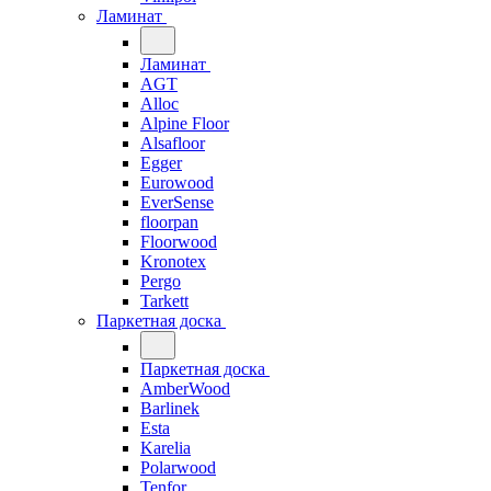
Ламинат
Ламинат
AGT
Alloc
Alpine Floor
Alsafloor
Egger
Eurowood
EverSense
floorpan
Floorwood
Kronotex
Pergo
Tarkett
Паркетная доска
Паркетная доска
AmberWood
Barlinek
Esta
Karelia
Polarwood
Tenfor