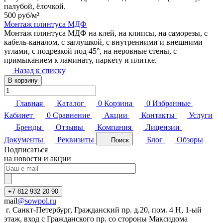
палубой, ёлочкой.
500 руб/
м²
Монтаж плинтуса МДФ
Монтаж плинтуса МДФ на клей, на клипсы, на саморезы, с
кабель-каналом, с заглушкой, с внутренними и внешними
углами, с подрезкой под 45°, на неровные стены, с
примыканием к ламинату, паркету и плитке.
Назад к списку
В корзину
Главная
Каталог
0
Корзина
0
Избранные
Кабинет
0
Сравнение
Акции
Контакты
Услуги
Бренды
Отзывы
Компания
Лицензии
Документы
Реквизиты
Блог
Обзоры
Поиск
Подписаться
на новости и акции
+7 812 932 20 90
mail
@sowpol.ru
г. Санкт-Петербург, Гражданский пр. д.20, пом. 4 Н, 1-ый
этаж, вход с Гражданского пр. со стороны Максидома