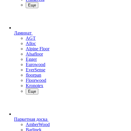
Еще
Ламинат
AGT
Alloc
Alpine Floor
Alsafloor
Egger
Eurowood
EverSense
floorpan
Floorwood
Kronotex
Еще
Паркетная доска
AmberWood
Barlinek