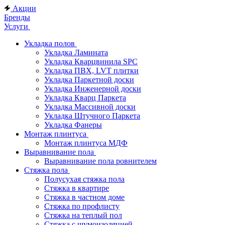
Акции
Бренды
Услуги
Укладка полов
Укладка Ламината
Укладка Кварцвинила SPC
Укладка ПВХ, LVT плитки
Укладка Паркетной доски
Укладка Инженерной доски
Укладка Кварц Паркета
Укладка Массивной доски
Укладка Штучного Паркета
Укладка Фанеры
Монтаж плинтуса
Монтаж плинтуса МДФ
Выравнивание пола
Выравнивание пола ровнителем
Стяжка пола
Полусухая стяжка пола
Стяжка в квартире
Стяжка в частном доме
Стяжка по профлисту
Стяжка на теплый пол
Стяжка с шумоизоляцией