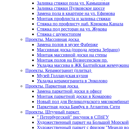
Заливка стяжки пола ул. Камышовая
Заливка стяжки Пулковское шоссе
Замена пола в квартире на ул. Ефимова
Монтаж профлиста и заливка стяжки
Стяжка по профлисту наб. Крюкова Канала
Стяжка под ресторан на ул. Жукова
Стяжка с шумостопом
Проекты. Массивная доска
Замена полов в музее Фаберже
Массивная доска (порода дерева Зебрано)
Монтаж массивной доски на стены
Монтаж полов на Вознесенском пр.
Укладка массива в ЖК Балтийская жемчужин
Проекты. Керамогранит (плитка)
Музей Голландская кухня
Укладка керамогранита в Энколово
Проекты. Паркетная доска
Замена паркетной доски в офисе
Монтаж паркетной доски в Комарово
Новый пол для Великолукского мясокомбинат
Паркетная доска Бамбук в Атлантик Сити
Проекты. Штучный паркет
" Петербургский" рисунок в СПбГУ
Художественный паркет на Большой Морской
Художественный паркет с фризом "Меандр во