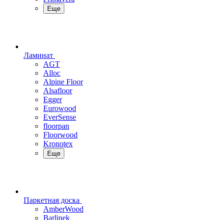
Еще
Ламинат
AGT
Alloc
Alpine Floor
Alsafloor
Egger
Eurowood
EverSense
floorpan
Floorwood
Kronotex
Еще
Паркетная доска
AmberWood
Barlinek