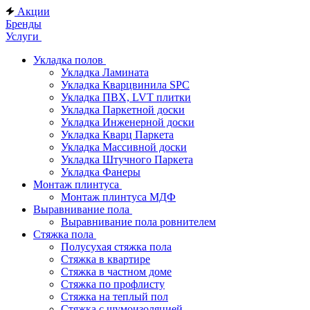
Акции
Бренды
Услуги
Укладка полов
Укладка Ламината
Укладка Кварцвинила SPC
Укладка ПВХ, LVT плитки
Укладка Паркетной доски
Укладка Инженерной доски
Укладка Кварц Паркета
Укладка Массивной доски
Укладка Штучного Паркета
Укладка Фанеры
Монтаж плинтуса
Монтаж плинтуса МДФ
Выравнивание пола
Выравнивание пола ровнителем
Стяжка пола
Полусухая стяжка пола
Стяжка в квартире
Стяжка в частном доме
Стяжка по профлисту
Стяжка на теплый пол
Стяжка с шумоизоляцией