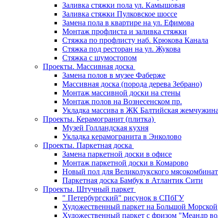
Заливка стяжки пола ул. Камышовая
Заливка стяжки Пулковское шоссе
Замена пола в квартире на ул. Ефимова
Монтаж профлиста и заливка стяжки
Стяжка по профлисту наб. Крюкова Канала
Стяжка под ресторан на ул. Жукова
Стяжка с шумостопом
Проекты. Массивная доска
Замена полов в музее Фаберже
Массивная доска (порода дерева Зебрано)
Монтаж массивной доски на стены
Монтаж полов на Вознесенском пр.
Укладка массива в ЖК Балтийская жемчужин
Проекты. Керамогранит (плитка)
Музей Голландская кухня
Укладка керамогранита в Энколово
Проекты. Паркетная доска
Замена паркетной доски в офисе
Монтаж паркетной доски в Комарово
Новый пол для Великолукского мясокомбинат
Паркетная доска Бамбук в Атлантик Сити
Проекты. Штучный паркет
" Петербургский" рисунок в СПбГУ
Художественный паркет на Большой Морской
Художественный паркет с фризом "Меандр во