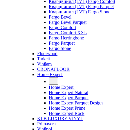
Кварцвинил (LVT) Fargo Comfort
Кварцвинил (LVT) Fargo Parquet
Кварцвинил (LVT) Fargo Stone
Fargo Bevel
Fargo Bevel Parquet
Fargo Comfort
Fargo Comfort XXL
Fargo Herringbone
Fargo Parquet
Fargo Stone
Floorwood
Tarkett
Vinilam
CRONAFLOOR
Home Expert
Home Expert
Home Expert Natural
Home Expert Parquet
Home Expert Parquet Design
Home Expert Prime
Home Expert Rock
KLB LUXURY VINYL
Primavera
Vinilpol