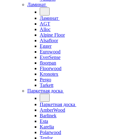
Ламинат
Ламинат
AGT
Alloc
Alpine Floor
Alsafloor
Egger
Eurowood
EverSense
floorpan
Floorwood
Kronotex
Pergo
Tarkett
Паркетная доска
Паркетная доска
AmberWood
Barlinek
Esta
Karelia
Polarwood
Tenfor