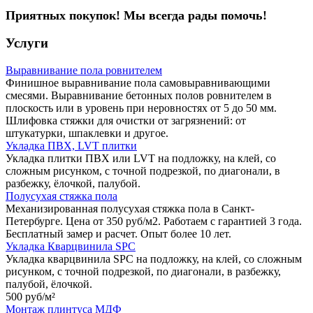
Приятных покупок! Мы всегда рады помочь!
Услуги
Выравнивание пола ровнителем
Финишное выравнивание пола самовыравнивающими
смесями. Выравнивание бетонных полов ровнителем в
плоскость или в уровень при неровностях от 5 до 50 мм.
Шлифовка стяжки для очистки от загрязнений: от
штукатурки, шпаклевки и другое.
Укладка ПВХ, LVT плитки
Укладка плитки ПВХ или LVT на подложку, на клей, со
сложным рисунком, с точной подрезкой, по диагонали, в
разбежку, ёлочкой, палубой.
Полусухая стяжка пола
Механизированная полусухая стяжка пола в Санкт-
Петербурге. Цена от 350 руб/м2. Работаем с гарантией 3 года.
Бесплатный замер и расчет. Опыт более 10 лет.
Укладка Кварцвинила SPC
Укладка кварцвинила SPC на подложку, на клей, со сложным
рисунком, с точной подрезкой, по диагонали, в разбежку,
палубой, ёлочкой.
500 руб/
м²
Монтаж плинтуса МДФ