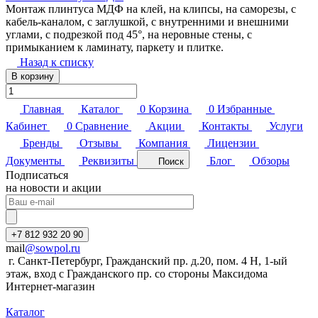
Монтаж плинтуса МДФ на клей, на клипсы, на саморезы, с
кабель-каналом, с заглушкой, с внутренними и внешними
углами, с подрезкой под 45°, на неровные стены, с
примыканием к ламинату, паркету и плитке.
Назад к списку
В корзину
Главная
Каталог
0
Корзина
0
Избранные
Кабинет
0
Сравнение
Акции
Контакты
Услуги
Бренды
Отзывы
Компания
Лицензии
Документы
Реквизиты
Блог
Обзоры
Поиск
Подписаться
на новости и акции
+7 812 932 20 90
mail
@sowpol.ru
г. Санкт-Петербург, Гражданский пр. д.20, пом. 4 Н, 1-ый
этаж, вход с Гражданского пр. со стороны Максидома
Интернет-магазин
Каталог