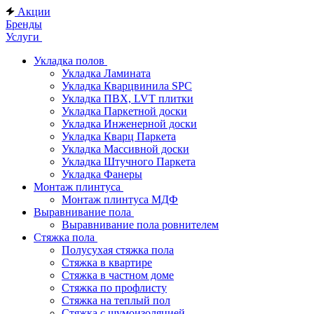
Акции
Бренды
Услуги
Укладка полов
Укладка Ламината
Укладка Кварцвинила SPC
Укладка ПВХ, LVT плитки
Укладка Паркетной доски
Укладка Инженерной доски
Укладка Кварц Паркета
Укладка Массивной доски
Укладка Штучного Паркета
Укладка Фанеры
Монтаж плинтуса
Монтаж плинтуса МДФ
Выравнивание пола
Выравнивание пола ровнителем
Стяжка пола
Полусухая стяжка пола
Стяжка в квартире
Стяжка в частном доме
Стяжка по профлисту
Стяжка на теплый пол
Стяжка с шумоизоляцией