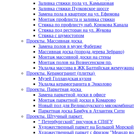
Заливка стяжки пола ул. Камышовая
Заливка стяжки Пулковское шоссе
Замена пола в квартире на ул. Ефимова
Монтаж профлиста и заливка стяжки
Стяжка по профлисту наб. Крюкова Канала
Стяжка под ресторан на ул. Жукова
Стяжка с шумостопом
Проекты. Массивная доска
Замена полов в музее Фаберже
Массивная доска (порода дерева Зебрано)
Монтаж массивной доски на стены
Монтаж полов на Вознесенском пр.
Укладка массива в ЖК Балтийская жемчужин
Проекты. Керамогранит (плитка)
Музей Голландская кухня
Укладка керамогранита в Энколово
Проекты. Паркетная доска
Замена паркетной доски в офисе
Монтаж паркетной доски в Комарово
Новый пол для Великолукского мясокомбинат
Паркетная доска Бамбук в Атлантик Сити
Проекты. Штучный паркет
" Петербургский" рисунок в СПбГУ
Художественный паркет на Большой Морской
Художественный паркет с фризом "Меандр во