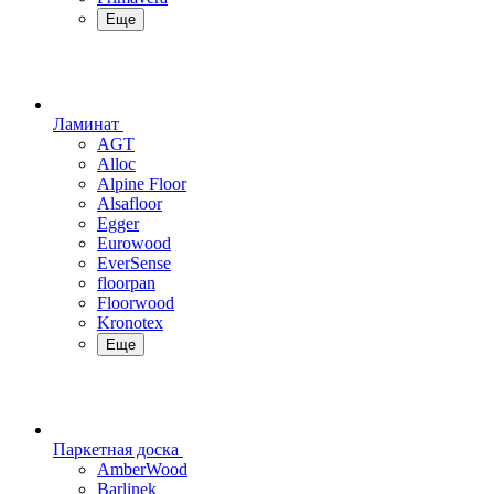
Еще
Ламинат
AGT
Alloc
Alpine Floor
Alsafloor
Egger
Eurowood
EverSense
floorpan
Floorwood
Kronotex
Еще
Паркетная доска
AmberWood
Barlinek