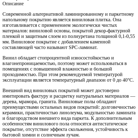
Описание
Современной альтернативой ламинированному и паркетному
напольному покрытию является виниловая плитка. Она
изготавливается с применением экологически чистых
материалов: виниловой основы, покрытой декор-фактурной
пленкой и защитным слоем из полиуретана толщиной 0,1-0,55
мм. Виниловое покрытие с добавлением каменной
составляющей часто называют SPC-ламинат.
Винил обладает стопроцентной износостойкостью и
влагонепроницаемостью, поэтому может использоваться в
помещениях с повышенной влажностью и большой
проходимостью. При этом рекомендуемой температурой
эксплуатации является температурный диапазон от 0 до 40°С.
Внешний вид виниловых покрытий может достоверно
имитировать фактуру и расцветку натуральных материалов —
дерева, мрамора, гранита. Виниловые полы обладают
преимуществами остальных видов покрытий: долговечностью
керамики, практичностью линолеума, модульностью ламината
и благородством внешнего вида паркета. К дополнительным
особенностям винилового пола относятся антистатическое
покрытие, отсутствие эффекта скольжения, устойчивость к
бытовой химии и солнечным лучам.