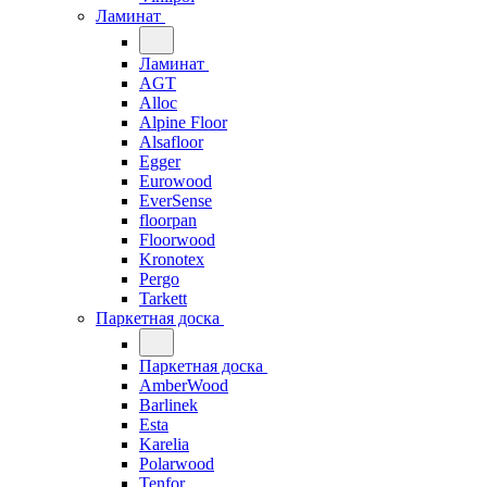
Ламинат
Ламинат
AGT
Alloc
Alpine Floor
Alsafloor
Egger
Eurowood
EverSense
floorpan
Floorwood
Kronotex
Pergo
Tarkett
Паркетная доска
Паркетная доска
AmberWood
Barlinek
Esta
Karelia
Polarwood
Tenfor