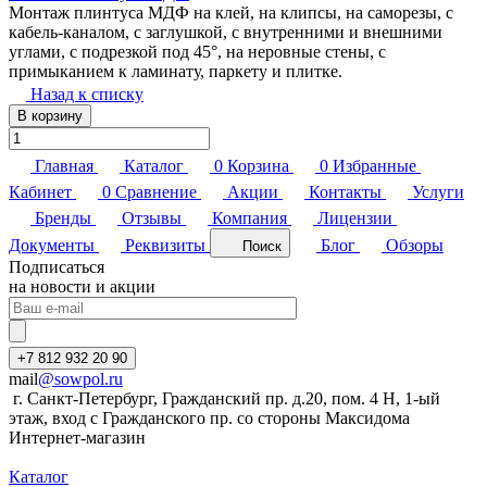
Монтаж плинтуса МДФ на клей, на клипсы, на саморезы, с
кабель-каналом, с заглушкой, с внутренними и внешними
углами, с подрезкой под 45°, на неровные стены, с
примыканием к ламинату, паркету и плитке.
Назад к списку
В корзину
Главная
Каталог
0
Корзина
0
Избранные
Кабинет
0
Сравнение
Акции
Контакты
Услуги
Бренды
Отзывы
Компания
Лицензии
Документы
Реквизиты
Блог
Обзоры
Поиск
Подписаться
на новости и акции
+7 812 932 20 90
mail
@sowpol.ru
г. Санкт-Петербург, Гражданский пр. д.20, пом. 4 Н, 1-ый
этаж, вход с Гражданского пр. со стороны Максидома
Интернет-магазин
Каталог