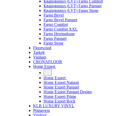
Кварцвинил (LVT) Fargo Comfort
Кварцвинил (LVT) Fargo Parquet
Кварцвинил (LVT) Fargo Stone
Fargo Bevel
Fargo Bevel Parquet
Fargo Comfort
Fargo Comfort XXL
Fargo Herringbone
Fargo Parquet
Fargo Stone
Floorwood
Tarkett
Vinilam
CRONAFLOOR
Home Expert
Home Expert
Home Expert Natural
Home Expert Parquet
Home Expert Parquet Design
Home Expert Prime
Home Expert Rock
KLB LUXURY VINYL
Primavera
Vinilpol