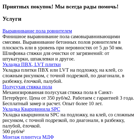
Приятных покупок! Мы всегда рады помочь!
Услуги
Выравнивание пола ровнителем
Финишное выравнивание пола самовыравнивающими
смесями. Выравнивание бетонных полов ровнителем в
плоскость или в уровень при неровностях от 5 до 50 мм.
Шлифовка стяжки для очистки от загрязнений: от
штукатурки, шпаклевки и другое.
Укладка ПВХ, LVT плитки
Укладка плитки ПВХ или LVT на подложку, на клей, со
сложным рисунком, с точной подрезкой, по диагонали, в
разбежку, ёлочкой, палубой.
Полусухая стяжка пола
Механизированная полусухая стяжка пола в Санкт-
Петербурге. Цена от 350 руб/м2. Работаем с гарантией 3 года.
Бесплатный замер и расчет. Опыт более 10 лет.
Укладка Кварцвинила SPC
Укладка кварцвинила SPC на подложку, на клей, со сложным
рисунком, с точной подрезкой, по диагонали, в разбежку,
палубой, ёлочкой.
500 руб/
м²
Монтаж плинтуса МДФ