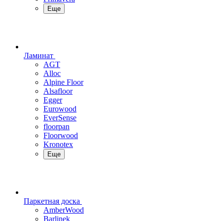
Еще
Ламинат
AGT
Alloc
Alpine Floor
Alsafloor
Egger
Eurowood
EverSense
floorpan
Floorwood
Kronotex
Еще
Паркетная доска
AmberWood
Barlinek