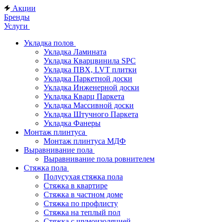
Акции
Бренды
Услуги
Укладка полов
Укладка Ламината
Укладка Кварцвинила SPC
Укладка ПВХ, LVT плитки
Укладка Паркетной доски
Укладка Инженерной доски
Укладка Кварц Паркета
Укладка Массивной доски
Укладка Штучного Паркета
Укладка Фанеры
Монтаж плинтуса
Монтаж плинтуса МДФ
Выравнивание пола
Выравнивание пола ровнителем
Стяжка пола
Полусухая стяжка пола
Стяжка в квартире
Стяжка в частном доме
Стяжка по профлисту
Стяжка на теплый пол
Стяжка с шумоизоляцией