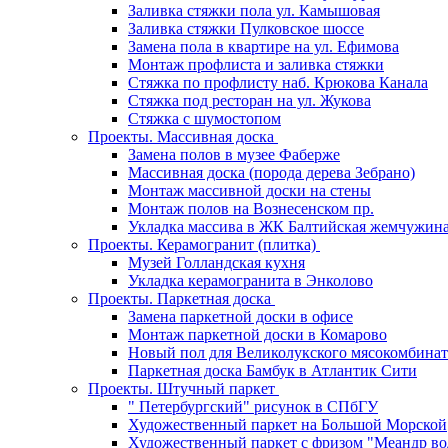
Заливка стяжки пола ул. Камышовая
Заливка стяжки Пулковское шоссе
Замена пола в квартире на ул. Ефимова
Монтаж профлиста и заливка стяжки
Стяжка по профлисту наб. Крюкова Канала
Стяжка под ресторан на ул. Жукова
Стяжка с шумостопом
Проекты. Массивная доска
Замена полов в музее Фаберже
Массивная доска (порода дерева Зебрано)
Монтаж массивной доски на стены
Монтаж полов на Вознесенском пр.
Укладка массива в ЖК Балтийская жемчужин
Проекты. Керамогранит (плитка)
Музей Голландская кухня
Укладка керамогранита в Энколово
Проекты. Паркетная доска
Замена паркетной доски в офисе
Монтаж паркетной доски в Комарово
Новый пол для Великолукского мясокомбинат
Паркетная доска Бамбук в Атлантик Сити
Проекты. Штучный паркет
" Петербургский" рисунок в СПбГУ
Художественный паркет на Большой Морской
Художественный паркет с фризом "Меандр во