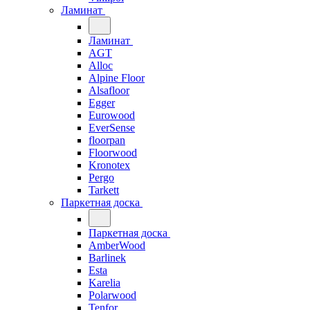
Ламинат
Ламинат
AGT
Alloc
Alpine Floor
Alsafloor
Egger
Eurowood
EverSense
floorpan
Floorwood
Kronotex
Pergo
Tarkett
Паркетная доска
Паркетная доска
AmberWood
Barlinek
Esta
Karelia
Polarwood
Tenfor