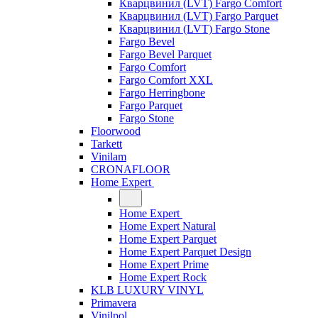
Кварцвинил (LVT) Fargo Comfort
Кварцвинил (LVT) Fargo Parquet
Кварцвинил (LVT) Fargo Stone
Fargo Bevel
Fargo Bevel Parquet
Fargo Comfort
Fargo Comfort XXL
Fargo Herringbone
Fargo Parquet
Fargo Stone
Floorwood
Tarkett
Vinilam
CRONAFLOOR
Home Expert
Home Expert
Home Expert Natural
Home Expert Parquet
Home Expert Parquet Design
Home Expert Prime
Home Expert Rock
KLB LUXURY VINYL
Primavera
Vinilpol