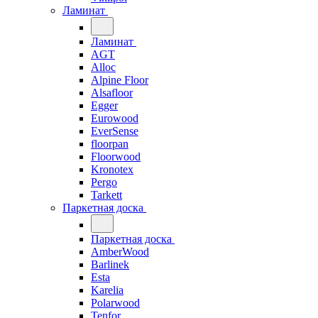
Ламинат
Ламинат
AGT
Alloc
Alpine Floor
Alsafloor
Egger
Eurowood
EverSense
floorpan
Floorwood
Kronotex
Pergo
Tarkett
Паркетная доска
Паркетная доска
AmberWood
Barlinek
Esta
Karelia
Polarwood
Tenfor