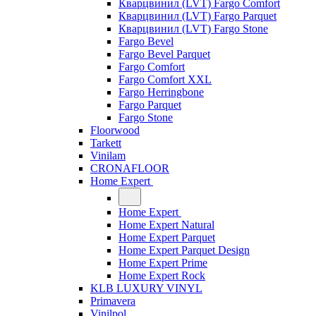
Кварцвинил (LVT) Fargo Comfort
Кварцвинил (LVT) Fargo Parquet
Кварцвинил (LVT) Fargo Stone
Fargo Bevel
Fargo Bevel Parquet
Fargo Comfort
Fargo Comfort XXL
Fargo Herringbone
Fargo Parquet
Fargo Stone
Floorwood
Tarkett
Vinilam
CRONAFLOOR
Home Expert
Home Expert
Home Expert Natural
Home Expert Parquet
Home Expert Parquet Design
Home Expert Prime
Home Expert Rock
KLB LUXURY VINYL
Primavera
Vinilpol