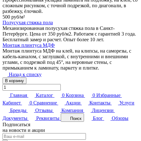
сложным рисунком, с точной подрезкой, по диагонали, в
разбежку, ёлочкой.
500 руб/
м²
Полусухая стяжка пола
Механизированная полусухая стяжка пола в Санкт-
Петербурге. Цена от 350 руб/м2. Работаем с гарантией 3 года.
Бесплатный замер и расчет. Опыт более 10 лет.
Монтаж плинтуса МДФ
Монтаж плинтуса МДФ на клей, на клипсы, на саморезы, с
кабель-каналом, с заглушкой, с внутренними и внешними
углами, с подрезкой под 45°, на неровные стены, с
примыканием к ламинату, паркету и плитке.
Назад к списку
В корзину
Главная
Каталог
0
Корзина
0
Избранные
Кабинет
0
Сравнение
Акции
Контакты
Услуги
Бренды
Отзывы
Компания
Лицензии
Документы
Реквизиты
Блог
Обзоры
Поиск
Подписаться
на новости и акции