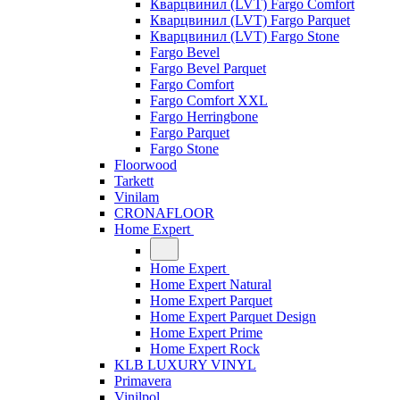
Кварцвинил (LVT) Fargo Comfort
Кварцвинил (LVT) Fargo Parquet
Кварцвинил (LVT) Fargo Stone
Fargo Bevel
Fargo Bevel Parquet
Fargo Comfort
Fargo Comfort XXL
Fargo Herringbone
Fargo Parquet
Fargo Stone
Floorwood
Tarkett
Vinilam
CRONAFLOOR
Home Expert
Home Expert
Home Expert Natural
Home Expert Parquet
Home Expert Parquet Design
Home Expert Prime
Home Expert Rock
KLB LUXURY VINYL
Primavera
Vinilpol