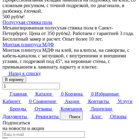
сложным рисунком, с точной подрезкой, по диагонали, в
разбежку, ёлочкой.
500 руб/
м²
Полусухая стяжка пола
Механизированная полусухая стяжка пола в Санкт-
Петербурге. Цена от 350 руб/м2. Работаем с гарантией 3 года.
Бесплатный замер и расчет. Опыт более 10 лет.
Монтаж плинтуса МДФ
Монтаж плинтуса МДФ на клей, на клипсы, на саморезы, с
кабель-каналом, с заглушкой, с внутренними и внешними
углами, с подрезкой под 45°, на неровные стены, с
примыканием к ламинату, паркету и плитке.
Назад к списку
В корзину
Главная
Каталог
0
Корзина
0
Избранные
Кабинет
0
Сравнение
Акции
Контакты
Услуги
Бренды
Отзывы
Компания
Лицензии
Документы
Реквизиты
Блог
Обзоры
Поиск
Подписаться
на новости и акции