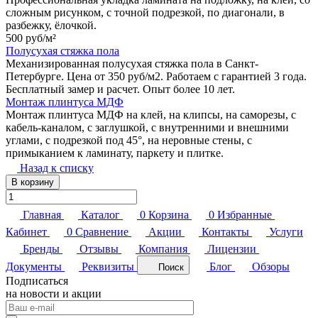
сложным рисунком, с точной подрезкой, по диагонали, в
разбежку, ёлочкой.
500 руб/
м²
Полусухая стяжка пола
Механизированная полусухая стяжка пола в Санкт-
Петербурге. Цена от 350 руб/м2. Работаем с гарантией 3 года.
Бесплатный замер и расчет. Опыт более 10 лет.
Монтаж плинтуса МДФ
Монтаж плинтуса МДФ на клей, на клипсы, на саморезы, с
кабель-каналом, с заглушкой, с внутренними и внешними
углами, с подрезкой под 45°, на неровные стены, с
примыканием к ламинату, паркету и плитке.
Назад к списку
В корзину
Главная
Каталог
0
Корзина
0
Избранные
Кабинет
0
Сравнение
Акции
Контакты
Услуги
Бренды
Отзывы
Компания
Лицензии
Документы
Реквизиты
Блог
Обзоры
Поиск
Подписаться
на новости и акции