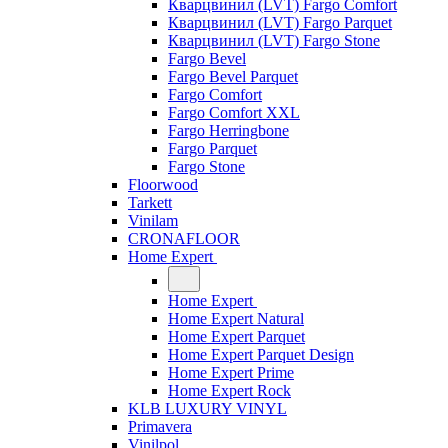
Кварцвинил (LVT) Fargo Comfort
Кварцвинил (LVT) Fargo Parquet
Кварцвинил (LVT) Fargo Stone
Fargo Bevel
Fargo Bevel Parquet
Fargo Comfort
Fargo Comfort XXL
Fargo Herringbone
Fargo Parquet
Fargo Stone
Floorwood
Tarkett
Vinilam
CRONAFLOOR
Home Expert
Home Expert
Home Expert Natural
Home Expert Parquet
Home Expert Parquet Design
Home Expert Prime
Home Expert Rock
KLB LUXURY VINYL
Primavera
Vinilpol