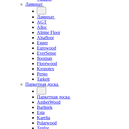
Ламинат
Ламинат
AGT
Alloc
Alpine Floor
Alsafloor
Egger
Eurowood
EverSense
floorpan
Floorwood
Kronotex
Pergo
Tarkett
Паркетная доска
Паркетная доска
AmberWood
Barlinek
Esta
Karelia
Polarwood
Tenfor