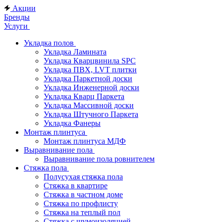
Акции
Бренды
Услуги
Укладка полов
Укладка Ламината
Укладка Кварцвинила SPC
Укладка ПВХ, LVT плитки
Укладка Паркетной доски
Укладка Инженерной доски
Укладка Кварц Паркета
Укладка Массивной доски
Укладка Штучного Паркета
Укладка Фанеры
Монтаж плинтуса
Монтаж плинтуса МДФ
Выравнивание пола
Выравнивание пола ровнителем
Стяжка пола
Полусухая стяжка пола
Стяжка в квартире
Стяжка в частном доме
Стяжка по профлисту
Стяжка на теплый пол
Стяжка с шумоизоляцией