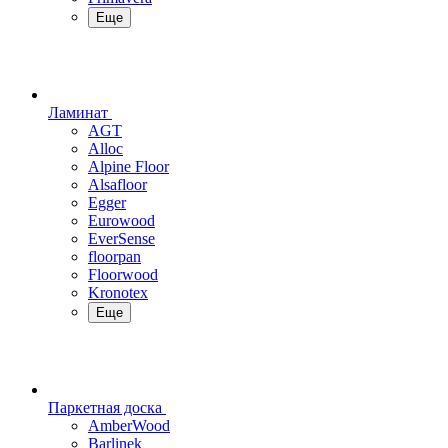
Еще
Ламинат
AGT
Alloc
Alpine Floor
Alsafloor
Egger
Eurowood
EverSense
floorpan
Floorwood
Kronotex
Еще
Паркетная доска
AmberWood
Barlinek