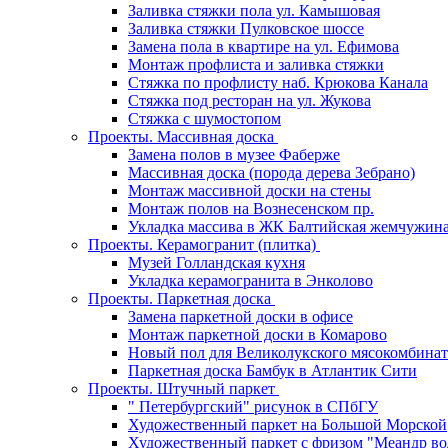
Заливка стяжки пола ул. Камышовая
Заливка стяжки Пулковское шоссе
Замена пола в квартире на ул. Ефимова
Монтаж профлиста и заливка стяжки
Стяжка по профлисту наб. Крюкова Канала
Стяжка под ресторан на ул. Жукова
Стяжка с шумостопом
Проекты. Массивная доска
Замена полов в музее Фаберже
Массивная доска (порода дерева Зебрано)
Монтаж массивной доски на стены
Монтаж полов на Вознесенском пр.
Укладка массива в ЖК Балтийская жемчужин
Проекты. Керамогранит (плитка)
Музей Голландская кухня
Укладка керамогранита в Энколово
Проекты. Паркетная доска
Замена паркетной доски в офисе
Монтаж паркетной доски в Комарово
Новый пол для Великолукского мясокомбинат
Паркетная доска Бамбук в Атлантик Сити
Проекты. Штучный паркет
" Петербургский" рисунок в СПбГУ
Художественный паркет на Большой Морской
Художественный паркет с фризом "Меандр во