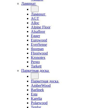
Ламинат
Ламинат
AGT
Alloc
Alpine Floor
Alsafloor
Egger
Eurowood
EverSense
floorpan
Floorwood
Kronotex
Pergo
Tarkett
Паркетная доска
Паркетная доска
AmberWood
Barlinek
Esta
Karelia
Polarwood
Tenfor