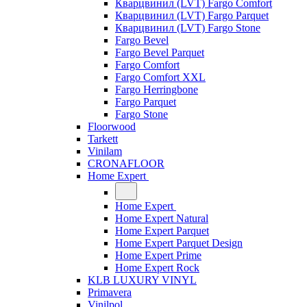
Кварцвинил (LVT) Fargo Comfort
Кварцвинил (LVT) Fargo Parquet
Кварцвинил (LVT) Fargo Stone
Fargo Bevel
Fargo Bevel Parquet
Fargo Comfort
Fargo Comfort XXL
Fargo Herringbone
Fargo Parquet
Fargo Stone
Floorwood
Tarkett
Vinilam
CRONAFLOOR
Home Expert
Home Expert
Home Expert Natural
Home Expert Parquet
Home Expert Parquet Design
Home Expert Prime
Home Expert Rock
KLB LUXURY VINYL
Primavera
Vinilpol