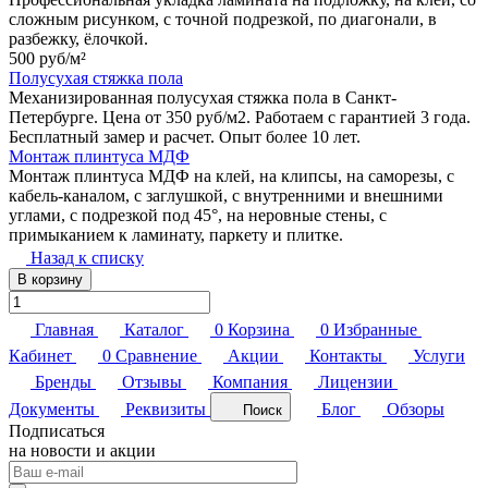
сложным рисунком, с точной подрезкой, по диагонали, в
разбежку, ёлочкой.
500 руб/
м²
Полусухая стяжка пола
Механизированная полусухая стяжка пола в Санкт-
Петербурге. Цена от 350 руб/м2. Работаем с гарантией 3 года.
Бесплатный замер и расчет. Опыт более 10 лет.
Монтаж плинтуса МДФ
Монтаж плинтуса МДФ на клей, на клипсы, на саморезы, с
кабель-каналом, с заглушкой, с внутренними и внешними
углами, с подрезкой под 45°, на неровные стены, с
примыканием к ламинату, паркету и плитке.
Назад к списку
В корзину
Главная
Каталог
0
Корзина
0
Избранные
Кабинет
0
Сравнение
Акции
Контакты
Услуги
Бренды
Отзывы
Компания
Лицензии
Документы
Реквизиты
Блог
Обзоры
Поиск
Подписаться
на новости и акции