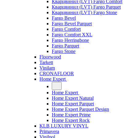
Кварцвинил (LVT) Fargo Comfort
Кварцвинил (LVT) Fargo Parquet
Кварцвинил (LVT) Fargo Stone
Fargo Bevel
Fargo Bevel Parquet
Fargo Comfort
Fargo Comfort XXL
Fargo Herringbone
Fargo Parquet
Fargo Stone
Floorwood
Tarkett
Vinilam
CRONAFLOOR
Home Expert
Home Expert
Home Expert Natural
Home Expert Parquet
Home Expert Parquet Design
Home Expert Prime
Home Expert Rock
KLB LUXURY VINYL
Primavera
Vinilpol