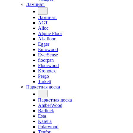
Ламинат
Ламинат
AGT
Alloc
Alpine Floor
Alsafloor
Egger
Eurowood
EverSense
floorpan
Floorwood
Kronotex
Pergo
Tarkett
Паркетная доска
Паркетная доска
AmberWood
Barlinek
Esta
Karelia
Polarwood
Tenfor