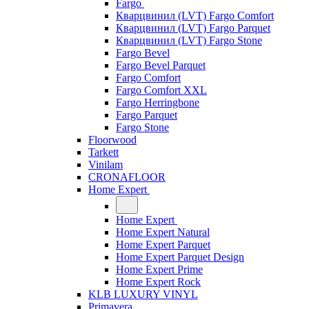
Fargo
Кварцвинил (LVT) Fargo Comfort
Кварцвинил (LVT) Fargo Parquet
Кварцвинил (LVT) Fargo Stone
Fargo Bevel
Fargo Bevel Parquet
Fargo Comfort
Fargo Comfort XXL
Fargo Herringbone
Fargo Parquet
Fargo Stone
Floorwood
Tarkett
Vinilam
CRONAFLOOR
Home Expert
Home Expert
Home Expert Natural
Home Expert Parquet
Home Expert Parquet Design
Home Expert Prime
Home Expert Rock
KLB LUXURY VINYL
Primavera