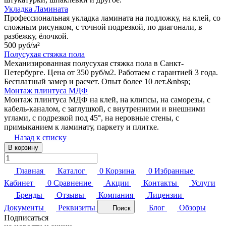
Укладка Ламината
Профессиональная укладка ламината на подложку, на клей, со
сложным рисунком, с точной подрезкой, по диагонали, в
разбежку, ёлочкой.
500 руб/
м²
Полусухая стяжка пола
Механизированная полусухая стяжка пола в Санкт-
Петербурге. Цена от 350 руб/м2. Работаем с гарантией 3 года.
Бесплатный замер и расчет. Опыт более 10 лет.&nbsp;
Монтаж плинтуса МДФ
Монтаж плинтуса МДФ на клей, на клипсы, на саморезы, с
кабель-каналом, с заглушкой, с внутренними и внешними
углами, с подрезкой под 45°, на неровные стены, с
примыканием к ламинату, паркету и плитке.
Назад к списку
В корзину
Главная
Каталог
0
Корзина
0
Избранные
Кабинет
0
Сравнение
Акции
Контакты
Услуги
Бренды
Отзывы
Компания
Лицензии
Документы
Реквизиты
Блог
Обзоры
Поиск
Подписаться