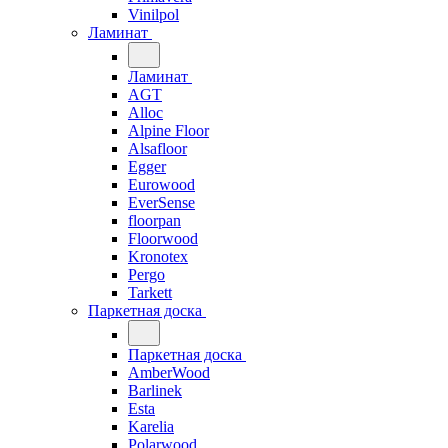
Vinilpol
Ламинат
Ламинат
AGT
Alloc
Alpine Floor
Alsafloor
Egger
Eurowood
EverSense
floorpan
Floorwood
Kronotex
Pergo
Tarkett
Паркетная доска
Паркетная доска
AmberWood
Barlinek
Esta
Karelia
Polarwood