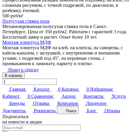
сложным рисунком, с точной подрезкой, по диагонали, в
разбежку, ёлочкой.
500 руб/
м²
Полусухая стяжка пола
Механизированная полусухая стяжка пола в Санкт-
Петербурге. Цена от 350 руб/м2. Работаем с гарантией 3 года.
Бесплатный замер и расчет. Опыт более 10 лет.
Монтаж плинтуса МДФ
Монтаж плинтуса МДФ на клей, на клипсы, на саморезы, с
кабель-каналом, с заглушкой, с внутренними и внешними
углами, с подрезкой под 45°, на неровные стены, с
примыканием к ламинату, паркету и плитке.
Назад к списку
В корзину
Главная
Каталог
0
Корзина
0
Избранные
Кабинет
0
Сравнение
Акции
Контакты
Услуги
Бренды
Отзывы
Компания
Лицензии
Документы
Реквизиты
Блог
Обзоры
Поиск
Подписаться
на новости и акции