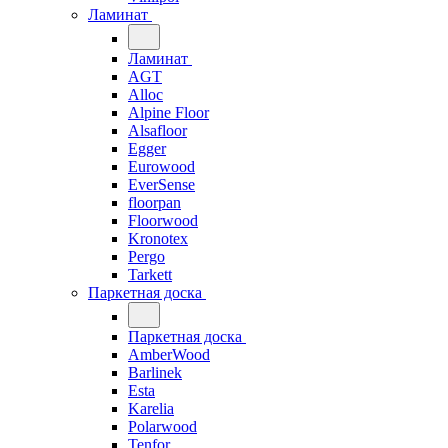
Ламинат
Ламинат
AGT
Alloc
Alpine Floor
Alsafloor
Egger
Eurowood
EverSense
floorpan
Floorwood
Kronotex
Pergo
Tarkett
Паркетная доска
Паркетная доска
AmberWood
Barlinek
Esta
Karelia
Polarwood
Tenfor