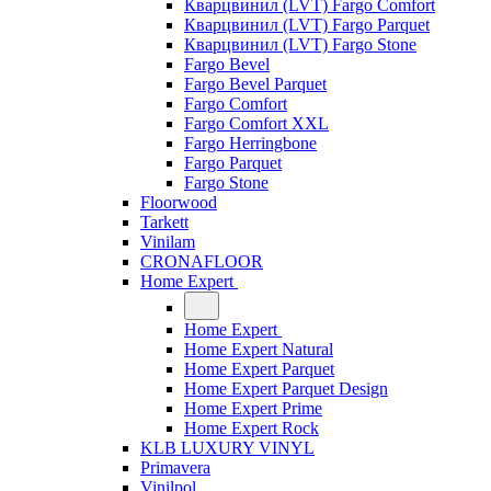
Кварцвинил (LVT) Fargo Comfort
Кварцвинил (LVT) Fargo Parquet
Кварцвинил (LVT) Fargo Stone
Fargo Bevel
Fargo Bevel Parquet
Fargo Comfort
Fargo Comfort XXL
Fargo Herringbone
Fargo Parquet
Fargo Stone
Floorwood
Tarkett
Vinilam
CRONAFLOOR
Home Expert
Home Expert
Home Expert Natural
Home Expert Parquet
Home Expert Parquet Design
Home Expert Prime
Home Expert Rock
KLB LUXURY VINYL
Primavera
Vinilpol