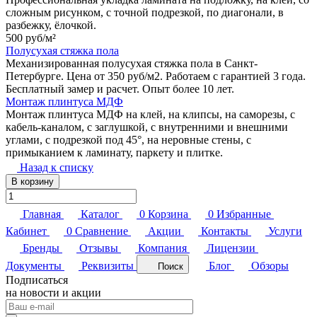
сложным рисунком, с точной подрезкой, по диагонали, в
разбежку, ёлочкой.
500 руб/
м²
Полусухая стяжка пола
Механизированная полусухая стяжка пола в Санкт-
Петербурге. Цена от 350 руб/м2. Работаем с гарантией 3 года.
Бесплатный замер и расчет. Опыт более 10 лет.
Монтаж плинтуса МДФ
Монтаж плинтуса МДФ на клей, на клипсы, на саморезы, с
кабель-каналом, с заглушкой, с внутренними и внешними
углами, с подрезкой под 45°, на неровные стены, с
примыканием к ламинату, паркету и плитке.
Назад к списку
В корзину
Главная
Каталог
0
Корзина
0
Избранные
Кабинет
0
Сравнение
Акции
Контакты
Услуги
Бренды
Отзывы
Компания
Лицензии
Документы
Реквизиты
Блог
Обзоры
Поиск
Подписаться
на новости и акции