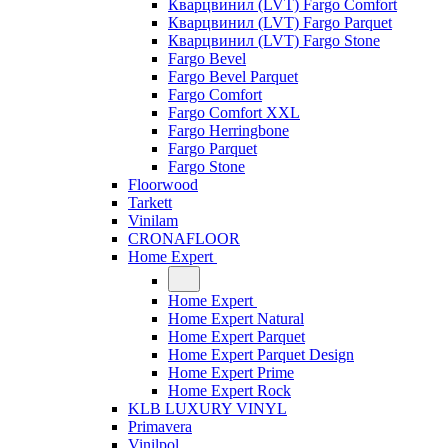
Кварцвинил (LVT) Fargo Comfort
Кварцвинил (LVT) Fargo Parquet
Кварцвинил (LVT) Fargo Stone
Fargo Bevel
Fargo Bevel Parquet
Fargo Comfort
Fargo Comfort XXL
Fargo Herringbone
Fargo Parquet
Fargo Stone
Floorwood
Tarkett
Vinilam
CRONAFLOOR
Home Expert
Home Expert
Home Expert Natural
Home Expert Parquet
Home Expert Parquet Design
Home Expert Prime
Home Expert Rock
KLB LUXURY VINYL
Primavera
Vinilpol