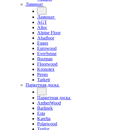
Ламинат
Ламинат
AGT
Alloc
Alpine Floor
Alsafloor
Egger
Eurowood
EverSense
floorpan
Floorwood
Kronotex
Pergo
Tarkett
Паркетная доска
Паркетная доска
AmberWood
Barlinek
Esta
Karelia
Polarwood
Tenfor