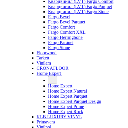
Кварцвинил (LVT) Fargo Comfort
Кварцвинил (LVT) Fargo Parquet
Кварцвинил (LVT) Fargo Stone
Fargo Bevel
Fargo Bevel Parquet
Fargo Comfort
Fargo Comfort XXL
Fargo Herringbone
Fargo Parquet
Fargo Stone
Floorwood
Tarkett
Vinilam
CRONAFLOOR
Home Expert
Home Expert
Home Expert Natural
Home Expert Parquet
Home Expert Parquet Design
Home Expert Prime
Home Expert Rock
KLB LUXURY VINYL
Primavera
Vinilpol