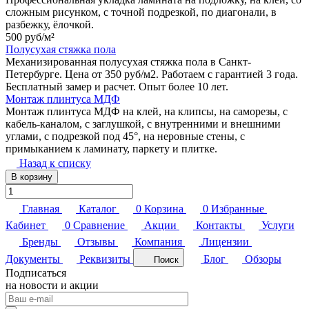
сложным рисунком, с точной подрезкой, по диагонали, в
разбежку, ёлочкой.
500 руб/
м²
Полусухая стяжка пола
Механизированная полусухая стяжка пола в Санкт-
Петербурге. Цена от 350 руб/м2. Работаем с гарантией 3 года.
Бесплатный замер и расчет. Опыт более 10 лет.
Монтаж плинтуса МДФ
Монтаж плинтуса МДФ на клей, на клипсы, на саморезы, с
кабель-каналом, с заглушкой, с внутренними и внешними
углами, с подрезкой под 45°, на неровные стены, с
примыканием к ламинату, паркету и плитке.
Назад к списку
В корзину
Главная
Каталог
0
Корзина
0
Избранные
Кабинет
0
Сравнение
Акции
Контакты
Услуги
Бренды
Отзывы
Компания
Лицензии
Документы
Реквизиты
Блог
Обзоры
Поиск
Подписаться
на новости и акции