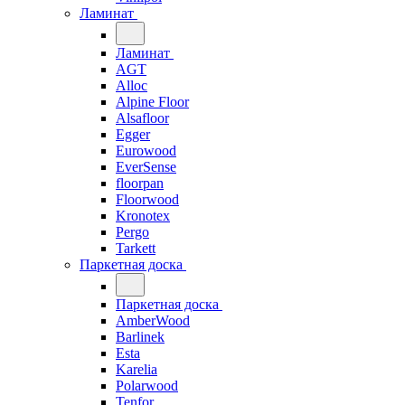
Ламинат
Ламинат
AGT
Alloc
Alpine Floor
Alsafloor
Egger
Eurowood
EverSense
floorpan
Floorwood
Kronotex
Pergo
Tarkett
Паркетная доска
Паркетная доска
AmberWood
Barlinek
Esta
Karelia
Polarwood
Tenfor