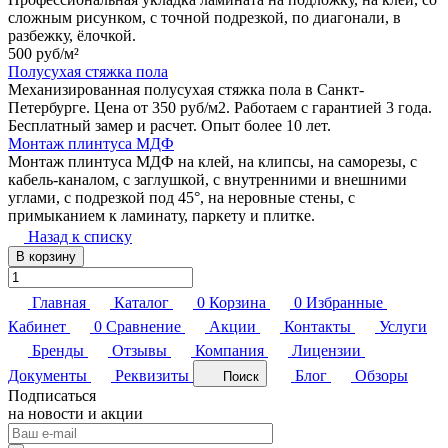
сложным рисунком, с точной подрезкой, по диагонали, в
разбежку, ёлочкой.
500 руб/
м²
Полусухая стяжка пола
Механизированная полусухая стяжка пола в Санкт-
Петербурге. Цена от 350 руб/м2. Работаем с гарантией 3 года.
Бесплатный замер и расчет. Опыт более 10 лет.
Монтаж плинтуса МДФ
Монтаж плинтуса МДФ на клей, на клипсы, на саморезы, с
кабель-каналом, с заглушкой, с внутренними и внешними
углами, с подрезкой под 45°, на неровные стены, с
примыканием к ламинату, паркету и плитке.
Назад к списку
В корзину
Главная
Каталог
0
Корзина
0
Избранные
Кабинет
0
Сравнение
Акции
Контакты
Услуги
Бренды
Отзывы
Компания
Лицензии
Документы
Реквизиты
Блог
Обзоры
Поиск
Подписаться
на новости и акции