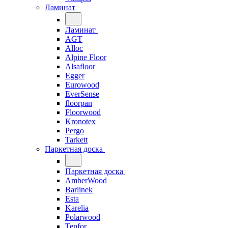
Ламинат
Ламинат
AGT
Alloc
Alpine Floor
Alsafloor
Egger
Eurowood
EverSense
floorpan
Floorwood
Kronotex
Pergo
Tarkett
Паркетная доска
Паркетная доска
AmberWood
Barlinek
Esta
Karelia
Polarwood
Tenfor