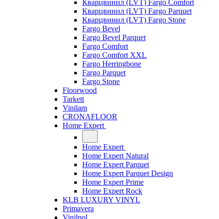
Кварцвинил (LVT) Fargo Comfort
Кварцвинил (LVT) Fargo Parquet
Кварцвинил (LVT) Fargo Stone
Fargo Bevel
Fargo Bevel Parquet
Fargo Comfort
Fargo Comfort XXL
Fargo Herringbone
Fargo Parquet
Fargo Stone
Floorwood
Tarkett
Vinilam
CRONAFLOOR
Home Expert
Home Expert
Home Expert Natural
Home Expert Parquet
Home Expert Parquet Design
Home Expert Prime
Home Expert Rock
KLB LUXURY VINYL
Primavera
Vinilpol