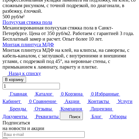
сложным рисунком, с точной подрезкой, по диагонали, в
разбежку, ёлочкой.
500 руб/
м²
Полусухая стяжка пола
Механизированная полусухая стяжка пола в Санкт-
Петербурге. Цена от 350 руб/м2. Работаем с гарантией 3 года.
Бесплатный замер и расчет. Опыт более 10 лет.
Монтаж плинтуса МДФ
Монтаж плинтуса МДФ на клей, на клипсы, на саморезы, с
кабель-каналом, с заглушкой, с внутренними и внешними
углами, с подрезкой под 45°, на неровные стены, с
примыканием к ламинату, паркету и плитке.
Назад к списку
В корзину
Главная
Каталог
0
Корзина
0
Избранные
Кабинет
0
Сравнение
Акции
Контакты
Услуги
Бренды
Отзывы
Компания
Лицензии
Документы
Реквизиты
Блог
Обзоры
Поиск
Подписаться
на новости и акции