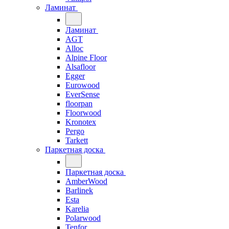
Ламинат
Ламинат
AGT
Alloc
Alpine Floor
Alsafloor
Egger
Eurowood
EverSense
floorpan
Floorwood
Kronotex
Pergo
Tarkett
Паркетная доска
Паркетная доска
AmberWood
Barlinek
Esta
Karelia
Polarwood
Tenfor