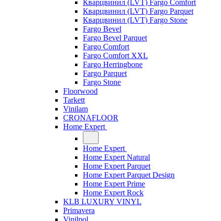
Кварцвинил (LVT) Fargo Comfort
Кварцвинил (LVT) Fargo Parquet
Кварцвинил (LVT) Fargo Stone
Fargo Bevel
Fargo Bevel Parquet
Fargo Comfort
Fargo Comfort XXL
Fargo Herringbone
Fargo Parquet
Fargo Stone
Floorwood
Tarkett
Vinilam
CRONAFLOOR
Home Expert
Home Expert
Home Expert Natural
Home Expert Parquet
Home Expert Parquet Design
Home Expert Prime
Home Expert Rock
KLB LUXURY VINYL
Primavera
Vinilpol