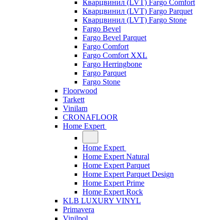
Кварцвинил (LVT) Fargo Comfort
Кварцвинил (LVT) Fargo Parquet
Кварцвинил (LVT) Fargo Stone
Fargo Bevel
Fargo Bevel Parquet
Fargo Comfort
Fargo Comfort XXL
Fargo Herringbone
Fargo Parquet
Fargo Stone
Floorwood
Tarkett
Vinilam
CRONAFLOOR
Home Expert
Home Expert
Home Expert Natural
Home Expert Parquet
Home Expert Parquet Design
Home Expert Prime
Home Expert Rock
KLB LUXURY VINYL
Primavera
Vinilpol