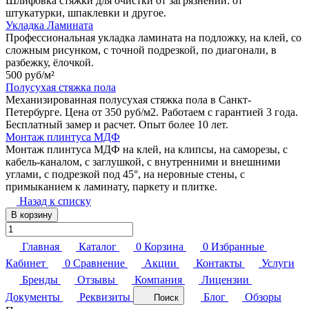
Шлифовка стяжки для очистки от загрязнений: от
штукатурки, шпаклевки и другое.
Укладка Ламината
Профессиональная укладка ламината на подложку, на клей, со
сложным рисунком, с точной подрезкой, по диагонали, в
разбежку, ёлочкой.
500 руб/
м²
Полусухая стяжка пола
Механизированная полусухая стяжка пола в Санкт-
Петербурге. Цена от 350 руб/м2. Работаем с гарантией 3 года.
Бесплатный замер и расчет. Опыт более 10 лет.
Монтаж плинтуса МДФ
Монтаж плинтуса МДФ на клей, на клипсы, на саморезы, с
кабель-каналом, с заглушкой, с внутренними и внешними
углами, с подрезкой под 45°, на неровные стены, с
примыканием к ламинату, паркету и плитке.
Назад к списку
В корзину
Главная
Каталог
0
Корзина
0
Избранные
Кабинет
0
Сравнение
Акции
Контакты
Услуги
Бренды
Отзывы
Компания
Лицензии
Документы
Реквизиты
Блог
Обзоры
Поиск