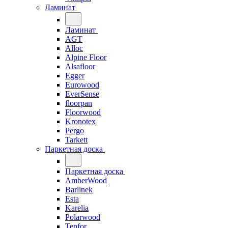
Ламинат
Ламинат
AGT
Alloc
Alpine Floor
Alsafloor
Egger
Eurowood
EverSense
floorpan
Floorwood
Kronotex
Pergo
Tarkett
Паркетная доска
Паркетная доска
AmberWood
Barlinek
Esta
Karelia
Polarwood
Tenfor