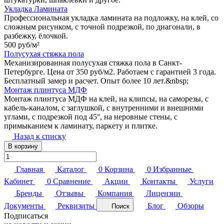
Укладка Ламината
Профессиональная укладка ламината на подложку, на клей, со
сложным рисунком, с точной подрезкой, по диагонали, в
разбежку, ёлочкой.
500 руб/
м²
Полусухая стяжка пола
Механизированная полусухая стяжка пола в Санкт-
Петербурге. Цена от 350 руб/м2. Работаем с гарантией 3 года.
Бесплатный замер и расчет. Опыт более 10 лет.&nbsp;
Монтаж плинтуса МДФ
Монтаж плинтуса МДФ на клей, на клипсы, на саморезы, с
кабель-каналом, с заглушкой, с внутренними и внешними
углами, с подрезкой под 45°, на неровные стены, с
примыканием к ламинату, паркету и плитке.
Назад к списку
В корзину
Главная
Каталог
0
Корзина
0
Избранные
Кабинет
0
Сравнение
Акции
Контакты
Услуги
Бренды
Отзывы
Компания
Лицензии
Документы
Реквизиты
Блог
Обзоры
Поиск
Подписаться