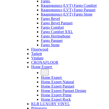
Fargo
Кварцвинил (LVT) Fargo Comfort
Кварцвинил (LVT) Fargo Parquet
Кварцвинил (LVT) Fargo Stone
Fargo Bevel
Fargo Bevel Parquet
Fargo Comfort
Fargo Comfort XXL
Fargo Herringbone
Fargo Parquet
Fargo Stone
Floorwood
Tarkett
Vinilam
CRONAFLOOR
Home Expert
Home Expert
Home Expert Natural
Home Expert Parquet
Home Expert Parquet Design
Home Expert Prime
Home Expert Rock
KLB LUXURY VINYL
Primavera