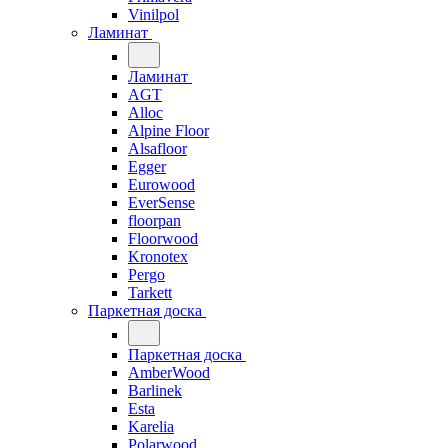
Vinilpol
Ламинат
Ламинат
AGT
Alloc
Alpine Floor
Alsafloor
Egger
Eurowood
EverSense
floorpan
Floorwood
Kronotex
Pergo
Tarkett
Паркетная доска
Паркетная доска
AmberWood
Barlinek
Esta
Karelia
Polarwood