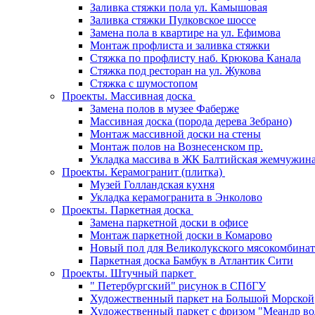
Заливка стяжки пола ул. Камышовая
Заливка стяжки Пулковское шоссе
Замена пола в квартире на ул. Ефимова
Монтаж профлиста и заливка стяжки
Стяжка по профлисту наб. Крюкова Канала
Стяжка под ресторан на ул. Жукова
Стяжка с шумостопом
Проекты. Массивная доска
Замена полов в музее Фаберже
Массивная доска (порода дерева Зебрано)
Монтаж массивной доски на стены
Монтаж полов на Вознесенском пр.
Укладка массива в ЖК Балтийская жемчужин
Проекты. Керамогранит (плитка)
Музей Голландская кухня
Укладка керамогранита в Энколово
Проекты. Паркетная доска
Замена паркетной доски в офисе
Монтаж паркетной доски в Комарово
Новый пол для Великолукского мясокомбинат
Паркетная доска Бамбук в Атлантик Сити
Проекты. Штучный паркет
" Петербургский" рисунок в СПбГУ
Художественный паркет на Большой Морской
Художественный паркет с фризом "Меандр во