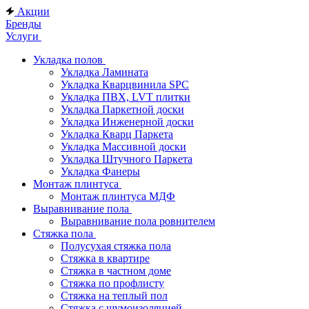
Акции
Бренды
Услуги
Укладка полов
Укладка Ламината
Укладка Кварцвинила SPC
Укладка ПВХ, LVT плитки
Укладка Паркетной доски
Укладка Инженерной доски
Укладка Кварц Паркета
Укладка Массивной доски
Укладка Штучного Паркета
Укладка Фанеры
Монтаж плинтуса
Монтаж плинтуса МДФ
Выравнивание пола
Выравнивание пола ровнителем
Стяжка пола
Полусухая стяжка пола
Стяжка в квартире
Стяжка в частном доме
Стяжка по профлисту
Стяжка на теплый пол
Стяжка с шумоизоляцией