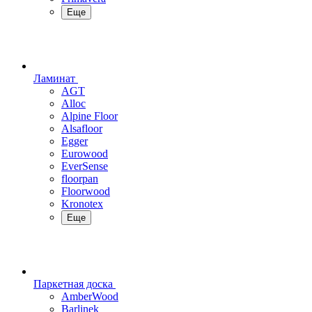
Еще
Ламинат
AGT
Alloc
Alpine Floor
Alsafloor
Egger
Eurowood
EverSense
floorpan
Floorwood
Kronotex
Еще
Паркетная доска
AmberWood
Barlinek