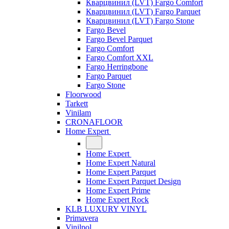
Кварцвинил (LVT) Fargo Comfort
Кварцвинил (LVT) Fargo Parquet
Кварцвинил (LVT) Fargo Stone
Fargo Bevel
Fargo Bevel Parquet
Fargo Comfort
Fargo Comfort XXL
Fargo Herringbone
Fargo Parquet
Fargo Stone
Floorwood
Tarkett
Vinilam
CRONAFLOOR
Home Expert
Home Expert
Home Expert Natural
Home Expert Parquet
Home Expert Parquet Design
Home Expert Prime
Home Expert Rock
KLB LUXURY VINYL
Primavera
Vinilpol