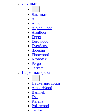
Ламинат
Ламинат
AGT
Alloc
Alpine Floor
Alsafloor
Egger
Eurowood
EverSense
floorpan
Floorwood
Kronotex
Pergo
Tarkett
Паркетная доска
Паркетная доска
AmberWood
Barlinek
Esta
Karelia
Polarwood
Tenfor