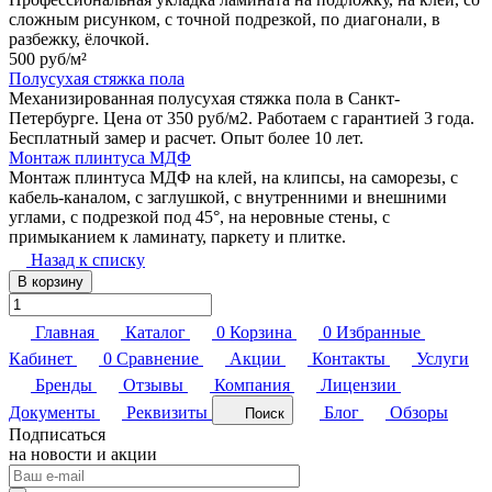
сложным рисунком, с точной подрезкой, по диагонали, в
разбежку, ёлочкой.
500 руб/
м²
Полусухая стяжка пола
Механизированная полусухая стяжка пола в Санкт-
Петербурге. Цена от 350 руб/м2. Работаем с гарантией 3 года.
Бесплатный замер и расчет. Опыт более 10 лет.
Монтаж плинтуса МДФ
Монтаж плинтуса МДФ на клей, на клипсы, на саморезы, с
кабель-каналом, с заглушкой, с внутренними и внешними
углами, с подрезкой под 45°, на неровные стены, с
примыканием к ламинату, паркету и плитке.
Назад к списку
В корзину
Главная
Каталог
0
Корзина
0
Избранные
Кабинет
0
Сравнение
Акции
Контакты
Услуги
Бренды
Отзывы
Компания
Лицензии
Документы
Реквизиты
Блог
Обзоры
Поиск
Подписаться
на новости и акции