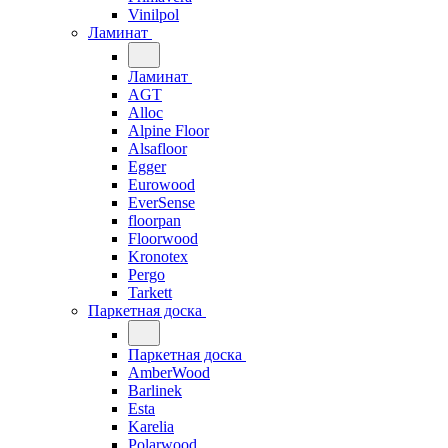
Vinilpol
Ламинат
Ламинат
AGT
Alloc
Alpine Floor
Alsafloor
Egger
Eurowood
EverSense
floorpan
Floorwood
Kronotex
Pergo
Tarkett
Паркетная доска
Паркетная доска
AmberWood
Barlinek
Esta
Karelia
Polarwood