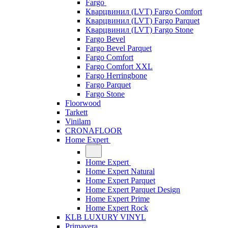
Fargo
Кварцвинил (LVT) Fargo Comfort
Кварцвинил (LVT) Fargo Parquet
Кварцвинил (LVT) Fargo Stone
Fargo Bevel
Fargo Bevel Parquet
Fargo Comfort
Fargo Comfort XXL
Fargo Herringbone
Fargo Parquet
Fargo Stone
Floorwood
Tarkett
Vinilam
CRONAFLOOR
Home Expert
Home Expert
Home Expert Natural
Home Expert Parquet
Home Expert Parquet Design
Home Expert Prime
Home Expert Rock
KLB LUXURY VINYL
Primavera