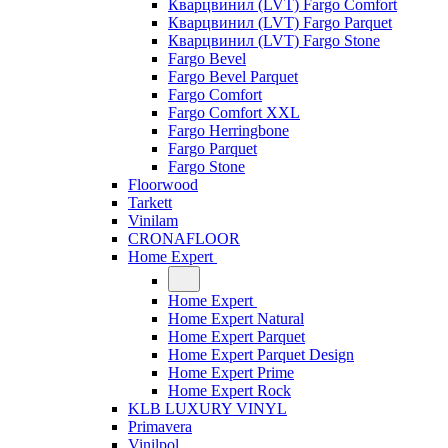
Кварцвинил (LVT) Fargo Comfort
Кварцвинил (LVT) Fargo Parquet
Кварцвинил (LVT) Fargo Stone
Fargo Bevel
Fargo Bevel Parquet
Fargo Comfort
Fargo Comfort XXL
Fargo Herringbone
Fargo Parquet
Fargo Stone
Floorwood
Tarkett
Vinilam
CRONAFLOOR
Home Expert
Home Expert
Home Expert Natural
Home Expert Parquet
Home Expert Parquet Design
Home Expert Prime
Home Expert Rock
KLB LUXURY VINYL
Primavera
Vinilpol