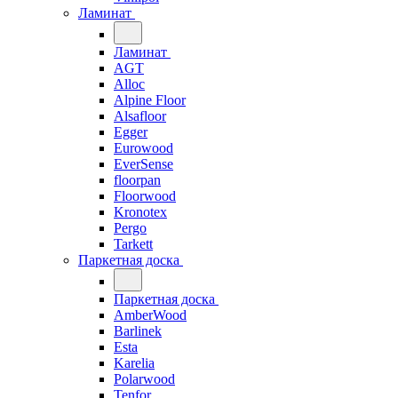
Ламинат
Ламинат
AGT
Alloc
Alpine Floor
Alsafloor
Egger
Eurowood
EverSense
floorpan
Floorwood
Kronotex
Pergo
Tarkett
Паркетная доска
Паркетная доска
AmberWood
Barlinek
Esta
Karelia
Polarwood
Tenfor