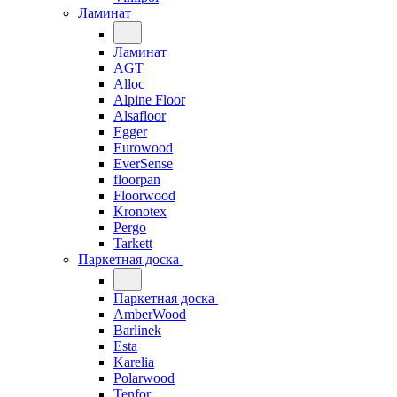
Ламинат
Ламинат
AGT
Alloc
Alpine Floor
Alsafloor
Egger
Eurowood
EverSense
floorpan
Floorwood
Kronotex
Pergo
Tarkett
Паркетная доска
Паркетная доска
AmberWood
Barlinek
Esta
Karelia
Polarwood
Tenfor