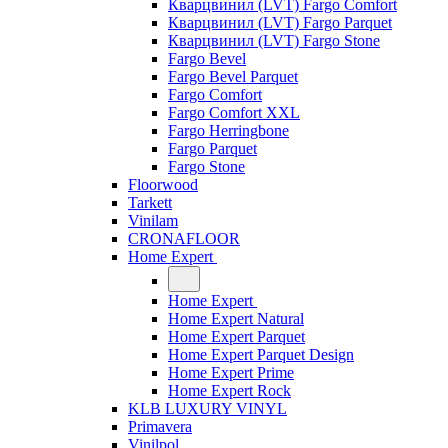
Кварцвинил (LVT) Fargo Comfort
Кварцвинил (LVT) Fargo Parquet
Кварцвинил (LVT) Fargo Stone
Fargo Bevel
Fargo Bevel Parquet
Fargo Comfort
Fargo Comfort XXL
Fargo Herringbone
Fargo Parquet
Fargo Stone
Floorwood
Tarkett
Vinilam
CRONAFLOOR
Home Expert
Home Expert
Home Expert Natural
Home Expert Parquet
Home Expert Parquet Design
Home Expert Prime
Home Expert Rock
KLB LUXURY VINYL
Primavera
Vinilpol