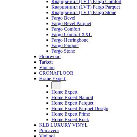
Кварцвинил (LVT) Fargo Comfort
Кварцвинил (LVT) Fargo Parquet
Кварцвинил (LVT) Fargo Stone
Fargo Bevel
Fargo Bevel Parquet
Fargo Comfort
Fargo Comfort XXL
Fargo Herringbone
Fargo Parquet
Fargo Stone
Floorwood
Tarkett
Vinilam
CRONAFLOOR
Home Expert
Home Expert
Home Expert Natural
Home Expert Parquet
Home Expert Parquet Design
Home Expert Prime
Home Expert Rock
KLB LUXURY VINYL
Primavera
Vinilpol