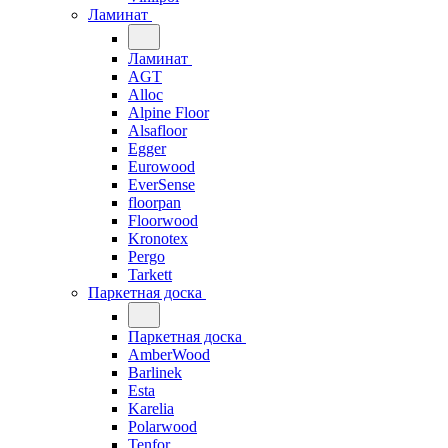
Ламинат
Ламинат
AGT
Alloc
Alpine Floor
Alsafloor
Egger
Eurowood
EverSense
floorpan
Floorwood
Kronotex
Pergo
Tarkett
Паркетная доска
Паркетная доска
AmberWood
Barlinek
Esta
Karelia
Polarwood
Tenfor