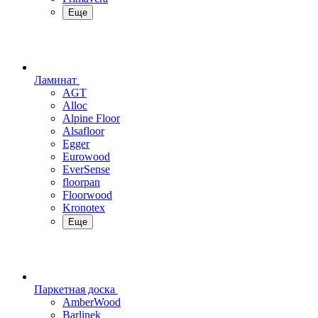
Еще
Ламинат
AGT
Alloc
Alpine Floor
Alsafloor
Egger
Eurowood
EverSense
floorpan
Floorwood
Kronotex
Еще
Паркетная доска
AmberWood
Barlinek