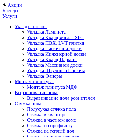
Акции
Бренды
Услуги
Укладка полов
Укладка Ламината
Укладка Кварцвинила SPC
Укладка ПВХ, LVT плитки
Укладка Паркетной доски
Укладка Инженерной доски
Укладка Кварц Паркета
Укладка Массивной доски
Укладка Штучного Паркета
Укладка Фанеры
Монтаж плинтуса
Монтаж плинтуса МДФ
Выравнивание пола
Выравнивание пола ровнителем
Стяжка пола
Полусухая стяжка пола
Стяжка в квартире
Стяжка в частном доме
Стяжка по профлисту
Стяжка на теплый пол
Стяжка с шумоизоляцией