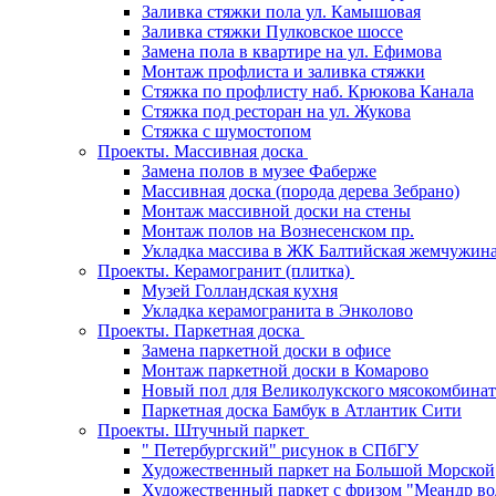
Заливка стяжки пола ул. Камышовая
Заливка стяжки Пулковское шоссе
Замена пола в квартире на ул. Ефимова
Монтаж профлиста и заливка стяжки
Стяжка по профлисту наб. Крюкова Канала
Стяжка под ресторан на ул. Жукова
Стяжка с шумостопом
Проекты. Массивная доска
Замена полов в музее Фаберже
Массивная доска (порода дерева Зебрано)
Монтаж массивной доски на стены
Монтаж полов на Вознесенском пр.
Укладка массива в ЖК Балтийская жемчужин
Проекты. Керамогранит (плитка)
Музей Голландская кухня
Укладка керамогранита в Энколово
Проекты. Паркетная доска
Замена паркетной доски в офисе
Монтаж паркетной доски в Комарово
Новый пол для Великолукского мясокомбинат
Паркетная доска Бамбук в Атлантик Сити
Проекты. Штучный паркет
" Петербургский" рисунок в СПбГУ
Художественный паркет на Большой Морской
Художественный паркет с фризом "Меандр во