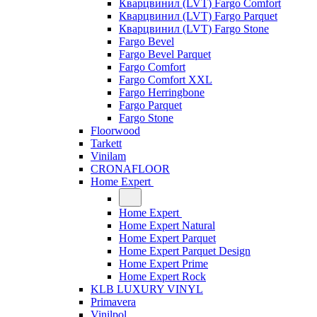
Кварцвинил (LVT) Fargo Comfort
Кварцвинил (LVT) Fargo Parquet
Кварцвинил (LVT) Fargo Stone
Fargo Bevel
Fargo Bevel Parquet
Fargo Comfort
Fargo Comfort XXL
Fargo Herringbone
Fargo Parquet
Fargo Stone
Floorwood
Tarkett
Vinilam
CRONAFLOOR
Home Expert
Home Expert
Home Expert Natural
Home Expert Parquet
Home Expert Parquet Design
Home Expert Prime
Home Expert Rock
KLB LUXURY VINYL
Primavera
Vinilpol