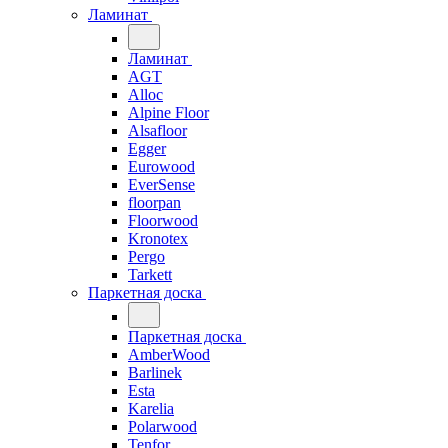
Ламинат
Ламинат
AGT
Alloc
Alpine Floor
Alsafloor
Egger
Eurowood
EverSense
floorpan
Floorwood
Kronotex
Pergo
Tarkett
Паркетная доска
Паркетная доска
AmberWood
Barlinek
Esta
Karelia
Polarwood
Tenfor